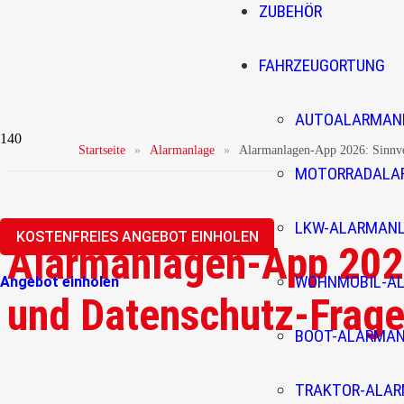
ZUBEHÖR
FAHRZEUGORTUNG
AUTOALARMAN
Startseite
»
Alarmanlage
»
Alarmanlagen-App 2026: Sinnvo
MOTORRADALA
LKW-ALARMAN
KOSTENFREIES ANGEBOT EINHOLEN
Alarmanlagen-App 2026
WOHNMOBIL-A
Angebot einholen
und Datenschutz-Frag
BOOT-ALARMA
TRAKTOR-ALA