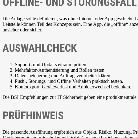
OFFLINE- UND STÖRUNGSFALL
Die Anlage sollte definieren, was ohne Internet oder App geschieht.
Leitstelle können Teil des Konzepts sein. Eine App, die „offline“ anze
unsicher oder sicher.
AUSWAHLCHECK
Support- und Updatezeitraum prüfen.
Mehrfaktor-Authentisierung und Rollen testen.
Datenspeicherung und Auftragsverarbeiter klären.
Push-, Störungs- und Offline-Verhalten praktisch testen.
Kontoexport, Geräteverlust und Anbieterwechsel bedenken.
Die BSI-Empfehlungen zur IT-Sicherheit geben eine produktneutrale
PRÜFHINWEIS
Die passende Ausführung ergibt sich aus Objekt, Risiko, Nutzung, Pr
Versicherungs- oder Fachplanung. VdS-Aussagen beziehen sich nur a