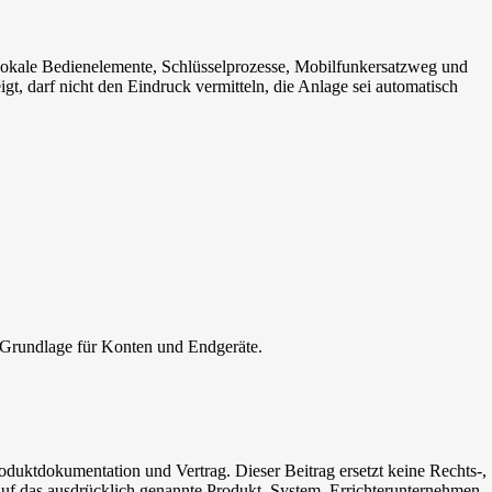
 Lokale Bedienelemente, Schlüsselprozesse, Mobilfunkersatzweg und
igt, darf nicht den Eindruck vermitteln, die Anlage sei automatisch
 Grundlage für Konten und Endgeräte.
oduktdokumentation und Vertrag. Dieser Beitrag ersetzt keine Rechts-,
uf das ausdrücklich genannte Produkt, System, Errichterunternehmen