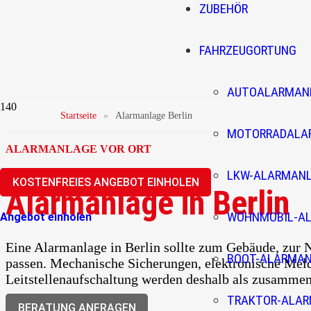
ZUBEHÖR
FAHRZEUGORTUNG
AUTOALARMAN
Startseite
»
Alarmanlage Berlin
MOTORRADALA
ALARMANLAGE VOR ORT
LKW-ALARMAN
KOSTENFREIES ANGEBOT EINHOLEN
Alarmanlage in Berlin
WOHNMOBIL-A
Angebot einholen
Eine Alarmanlage in Berlin sollte zum Gebäude, zu
BOOT-ALARMA
passen. Mechanische Sicherungen, elektronische Meld
Leitstellenaufschaltung werden deshalb als zusamme
TRAKTOR-ALA
BERATUNG ANFRAGEN