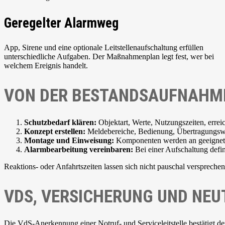
Geregelter Alarmweg
App, Sirene und eine optionale Leitstellenaufschaltung erfüllen
unterschiedliche Aufgaben. Der Maßnahmenplan legt fest, wer bei
welchem Ereignis handelt.
VON DER BESTANDSAUFNAHME
Schutzbedarf klären:
Objektart, Werte, Nutzungszeiten, erre
Konzept erstellen:
Meldebereiche, Bedienung, Übertragungswe
Montage und Einweisung:
Komponenten werden an geeigneten S
Alarmbearbeitung vereinbaren:
Bei einer Aufschaltung defin
Reaktions- oder Anfahrtszeiten lassen sich nicht pauschal verspreche
VDS, VERSICHERUNG UND NE
Die VdS-Anerkennung einer Notruf- und Serviceleitstelle bestätigt der