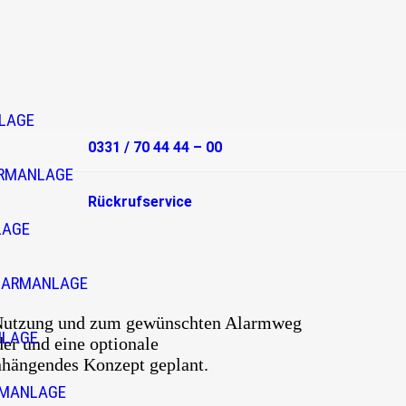
LAGE
0331 / 70 44 44 – 00
RMANLAGE
Rückrufservice
LAGE
LARMANLAGE
r Nutzung und zum gewünschten Alarmweg
NLAGE
er und eine optionale
nhängendes Konzept geplant.
RMANLAGE