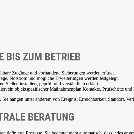
 BIS ZUM BETRIEB
ichbare Zugänge und vorhandene Sicherungen werden erfasst.
ge, Notstrom und mögliche Erweiterungen werden festgelegt.
tellen installiert, geprüft und verständlich erklärt.
iert ein objektspezifischer Maßnahmenplan Kontakte, Prüfschritte und 
n. Sie hängen unter anderem von Ereignis, Erreichbarkeit, Standort, Ver
UTRALE BERATUNG
en definierte Prozesse. Sie bedeutet nicht automatisch, dass jedes ang