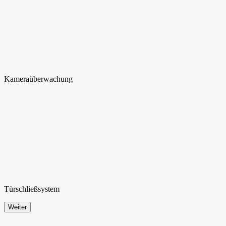
Kamera
überwachung
Türschließ
system
Weiter