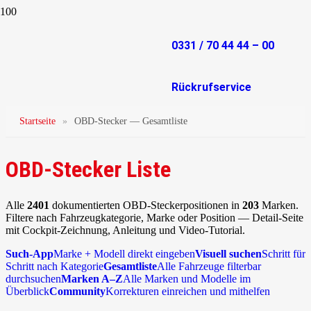
0331 / 70 44 44 – 00
Rückrufservice
Startseite
»
OBD-Stecker — Gesamtliste
OBD-Stecker Liste
Alle
2401
dokumentierten OBD-Steckerpositionen in
203
Marken.
Filtere nach Fahrzeugkategorie, Marke oder Position — Detail-Seite
mit Cockpit-Zeichnung, Anleitung und Video-Tutorial.
Such-App
Marke + Modell direkt eingeben
Visuell suchen
Schritt für
Schritt nach Kategorie
Gesamtliste
Alle Fahrzeuge filterbar
durchsuchen
Marken A–Z
Alle Marken und Modelle im
Überblick
Community
Korrekturen einreichen und mithelfen