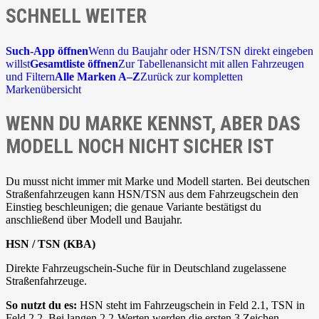
SCHNELL WEITER
Such-App öffnen
Wenn du Baujahr oder HSN/TSN direkt eingeben
willst
Gesamtliste öffnen
Zur Tabellenansicht mit allen Fahrzeugen
und Filtern
Alle Marken A–Z
Zurück zur kompletten
Markenübersicht
WENN DU MARKE KENNST, ABER DAS
MODELL NOCH NICHT SICHER IST
Du musst nicht immer mit Marke und Modell starten. Bei deutschen
Straßenfahrzeugen kann HSN/TSN aus dem Fahrzeugschein den
Einstieg beschleunigen; die genaue Variante bestätigst du
anschließend über Modell und Baujahr.
HSN / TSN (KBA)
Direkte Fahrzeugschein-Suche für in Deutschland zugelassene
Straßenfahrzeuge.
So nutzt du es:
HSN steht im Fahrzeugschein in Feld 2.1, TSN in
Feld 2.2. Bei langen 2.2-Werten werden die ersten 3 Zeichen