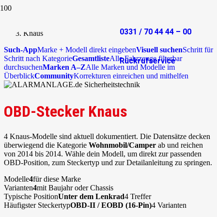
Start
OBD-Stecker
0331 / 70 44 44 – 00
Knaus
Such-App
Marke + Modell direkt eingeben
Visuell suchen
Schritt für
Schritt nach Kategorie
Gesamtliste
Alle Fahrzeuge filterbar
Rückrufservice
durchsuchen
Marken A–Z
Alle Marken und Modelle im
Überblick
Community
Korrekturen einreichen und mithelfen
OBD-Stecker Knaus
4 Knaus-Modelle sind aktuell dokumentiert. Die Datensätze decken
überwiegend die Kategorie
Wohnmobil/Camper
ab und reichen
von 2014 bis 2014. Wähle dein Modell, um direkt zur passenden
OBD-Position, zum Steckertyp und zur Detailanleitung zu springen.
Modelle
4
für diese Marke
Varianten
4
mit Baujahr oder Chassis
Typische Position
Unter dem Lenkrad
4 Treffer
Häufigster Steckertyp
OBD-II / EOBD (16-Pin)
4 Varianten