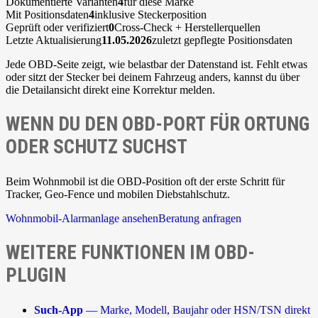
Dokumentierte Varianten
4
für diese Marke
Mit Positionsdaten
4
inklusive Steckerposition
Geprüft oder verifiziert
0
Cross-Check + Herstellerquellen
Letzte Aktualisierung
11.05.2026
zuletzt gepflegte Positionsdaten
Jede OBD-Seite zeigt, wie belastbar der Datenstand ist. Fehlt etwas
oder sitzt der Stecker bei deinem Fahrzeug anders, kannst du über
die Detailansicht direkt eine Korrektur melden.
WENN DU DEN OBD-PORT FÜR ORTUNG
ODER SCHUTZ SUCHST
Beim Wohnmobil ist die OBD-Position oft der erste Schritt für
Tracker, Geo-Fence und mobilen Diebstahlschutz.
Wohnmobil-Alarmanlage ansehen
Beratung anfragen
WEITERE FUNKTIONEN IM OBD-
PLUGIN
Such-App
— Marke, Modell, Baujahr oder HSN/TSN direkt