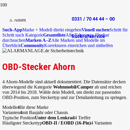
Start
OBD-Stecker
0331 / 70 44 44 – 00
Ahorn
Such-App
Marke + Modell direkt eingeben
Visuell suchen
Schritt für
Schritt nach Kategorie
Gesamtliste
Alle Fahrzeuge filterbar
Rückrufservice
durchsuchen
Marken A–Z
Alle Marken und Modelle im
Überblick
Community
Korrekturen einreichen und mithelfen
OBD-Stecker Ahorn
4 Ahorn-Modelle sind aktuell dokumentiert. Die Datensätze decken
überwiegend die Kategorie
Wohnmobil/Camper
ab und reichen
von 2014 bis 2018. Wähle dein Modell, um direkt zur passenden
OBD-Position, zum Steckertyp und zur Detailanleitung zu springen.
Modelle
4
für diese Marke
Varianten
4
mit Baujahr oder Chassis
Typische Position
Unter dem Lenkrad
4 Treffer
Häufigster Steckertyp
OBD-II / EOBD (16-Pin)
4 Varianten