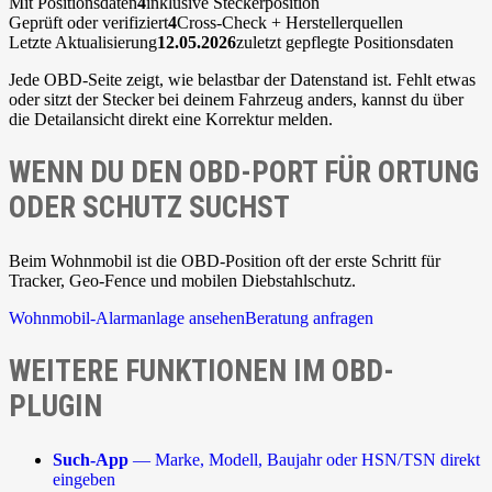
Mit Positionsdaten
4
inklusive Steckerposition
Geprüft oder verifiziert
4
Cross-Check + Herstellerquellen
Letzte Aktualisierung
12.05.2026
zuletzt gepflegte Positionsdaten
Jede OBD-Seite zeigt, wie belastbar der Datenstand ist. Fehlt etwas
oder sitzt der Stecker bei deinem Fahrzeug anders, kannst du über
die Detailansicht direkt eine Korrektur melden.
WENN DU DEN OBD-PORT FÜR ORTUNG
ODER SCHUTZ SUCHST
Beim Wohnmobil ist die OBD-Position oft der erste Schritt für
Tracker, Geo-Fence und mobilen Diebstahlschutz.
Wohnmobil-Alarmanlage ansehen
Beratung anfragen
WEITERE FUNKTIONEN IM OBD-
PLUGIN
Such-App
— Marke, Modell, Baujahr oder HSN/TSN direkt
eingeben