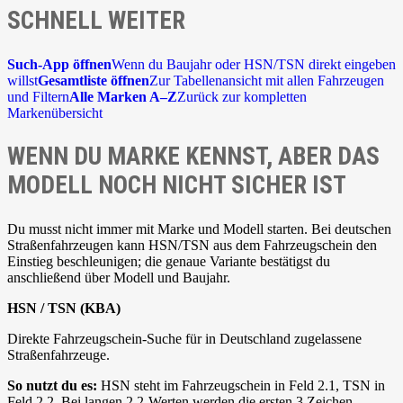
SCHNELL WEITER
Such-App öffnen
Wenn du Baujahr oder HSN/TSN direkt eingeben
willst
Gesamtliste öffnen
Zur Tabellenansicht mit allen Fahrzeugen
und Filtern
Alle Marken A–Z
Zurück zur kompletten
Markenübersicht
WENN DU MARKE KENNST, ABER DAS
MODELL NOCH NICHT SICHER IST
Du musst nicht immer mit Marke und Modell starten. Bei deutschen
Straßenfahrzeugen kann HSN/TSN aus dem Fahrzeugschein den
Einstieg beschleunigen; die genaue Variante bestätigst du
anschließend über Modell und Baujahr.
HSN / TSN (KBA)
Direkte Fahrzeugschein-Suche für in Deutschland zugelassene
Straßenfahrzeuge.
So nutzt du es:
HSN steht im Fahrzeugschein in Feld 2.1, TSN in
Feld 2.2. Bei langen 2.2-Werten werden die ersten 3 Zeichen