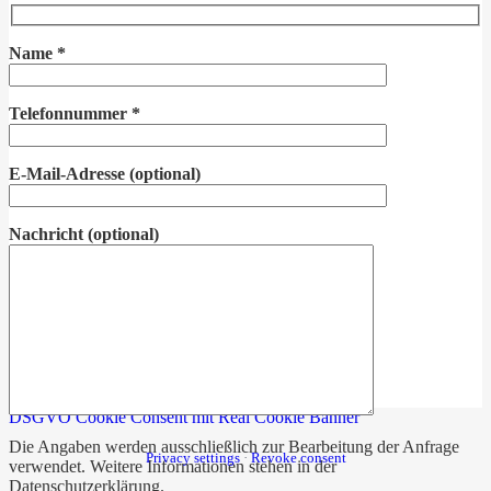
Name
*
Telefonnummer
*
E-Mail-Adresse
(optional)
Nachricht
(optional)
DSGVO Cookie Consent mit Real Cookie Banner
Die Angaben werden ausschließlich zur Bearbeitung der Anfrage
Privacy settings
·
Revoke consent
verwendet. Weitere Informationen stehen in der
Datenschutzerklärung
.