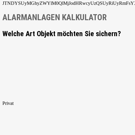
JTNDYSUyMGhyZWYlM0QlMjJodHRwcyUzQSUyRiUyRmFsYXJ
ALARMANLAGEN KALKULATOR
Welche Art Objekt möchten Sie sichern?
Privat