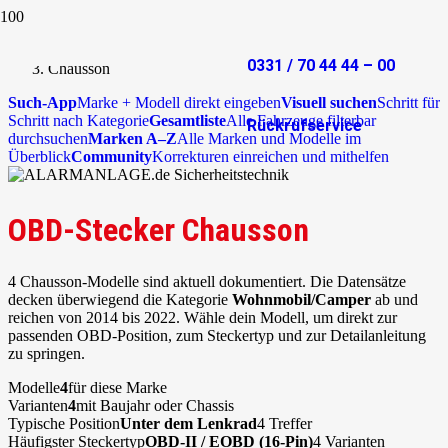
Start
OBD-Stecker
0331 / 70 44 44 – 00
Chausson
Such-App
Marke + Modell direkt eingeben
Visuell suchen
Schritt für
Schritt nach Kategorie
Gesamtliste
Alle Fahrzeuge filterbar
Rückrufservice
durchsuchen
Marken A–Z
Alle Marken und Modelle im
Überblick
Community
Korrekturen einreichen und mithelfen
OBD-Stecker Chausson
4 Chausson-Modelle sind aktuell dokumentiert. Die Datensätze
decken überwiegend die Kategorie
Wohnmobil/Camper
ab und
reichen von 2014 bis 2022. Wähle dein Modell, um direkt zur
passenden OBD-Position, zum Steckertyp und zur Detailanleitung
zu springen.
Modelle
4
für diese Marke
Varianten
4
mit Baujahr oder Chassis
Typische Position
Unter dem Lenkrad
4 Treffer
Häufigster Steckertyp
OBD-II / EOBD (16-Pin)
4 Varianten