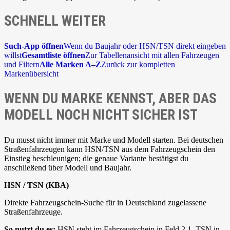
SCHNELL WEITER
Such-App öffnen
Wenn du Baujahr oder HSN/TSN direkt eingeben
willst
Gesamtliste öffnen
Zur Tabellenansicht mit allen Fahrzeugen
und Filtern
Alle Marken A–Z
Zurück zur kompletten
Markenübersicht
WENN DU MARKE KENNST, ABER DAS
MODELL NOCH NICHT SICHER IST
Du musst nicht immer mit Marke und Modell starten. Bei deutschen
Straßenfahrzeugen kann HSN/TSN aus dem Fahrzeugschein den
Einstieg beschleunigen; die genaue Variante bestätigst du
anschließend über Modell und Baujahr.
HSN / TSN (KBA)
Direkte Fahrzeugschein-Suche für in Deutschland zugelassene
Straßenfahrzeuge.
So nutzt du es:
HSN steht im Fahrzeugschein in Feld 2.1, TSN in