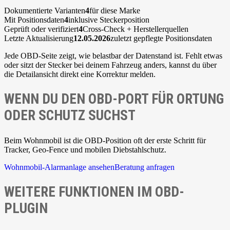
Dokumentierte Varianten
4
für diese Marke
Mit Positionsdaten
4
inklusive Steckerposition
Geprüft oder verifiziert
4
Cross-Check + Herstellerquellen
Letzte Aktualisierung
12.05.2026
zuletzt gepflegte Positionsdaten
Jede OBD-Seite zeigt, wie belastbar der Datenstand ist. Fehlt etwas
oder sitzt der Stecker bei deinem Fahrzeug anders, kannst du über
die Detailansicht direkt eine Korrektur melden.
WENN DU DEN OBD-PORT FÜR ORTUNG
ODER SCHUTZ SUCHST
Beim Wohnmobil ist die OBD-Position oft der erste Schritt für
Tracker, Geo-Fence und mobilen Diebstahlschutz.
Wohnmobil-Alarmanlage ansehen
Beratung anfragen
WEITERE FUNKTIONEN IM OBD-
PLUGIN