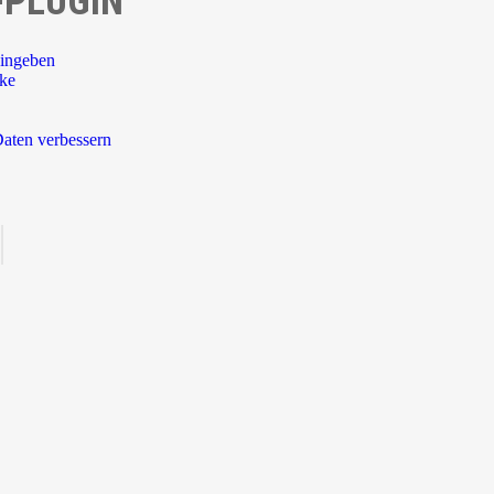
-PLUGIN
ingeben
rke
aten verbessern