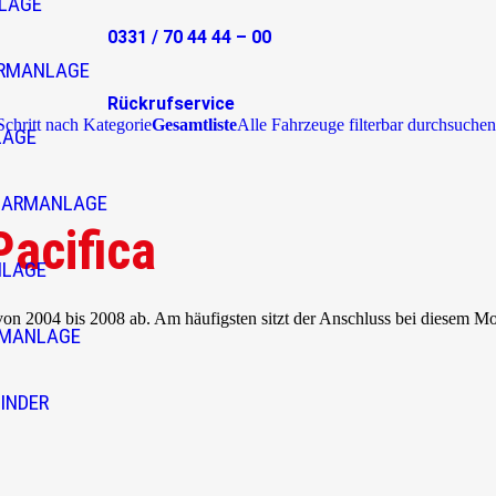
LAGE
0331 / 70 44 44 – 00
RMANLAGE
Rückrufservice
 Schritt nach Kategorie
Gesamtliste
Alle Fahrzeuge filterbar durchsuchen
LAGE
LARMANLAGE
Pacifica
NLAGE
von 2004 bis 2008 ab. Am häufigsten sitzt der Anschluss bei diesem M
RMANLAGE
INDER