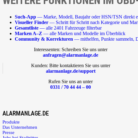
WEITERE FUNKTIONEN IM OBD
Such-App
— Marke, Modell, Baujahr oder HSN/TSN direkt e
Visueller Finder
— Schritt für Schritt nach Kategorie und Ma
Gesamtliste
— alle 2401 Fahrzeuge filterbar
Marken A–Z
— alle Marken und Modelle im Überblick
Community & Korrekturen
— mithelfen, Punkte sammeln, D
Interessenten: Schreiben Sie uns unter
anfragen@alarmanlage.de
Kunden: Bitte kontaktieren Sie uns unter
alarmanlage.de/support
Rufen Sie uns an unter
0331 / 70 44 44 – 00
ALARMANLAGE.DE
Produkte
Das Unternehmen
Presse
Jobs bei Stadtritter