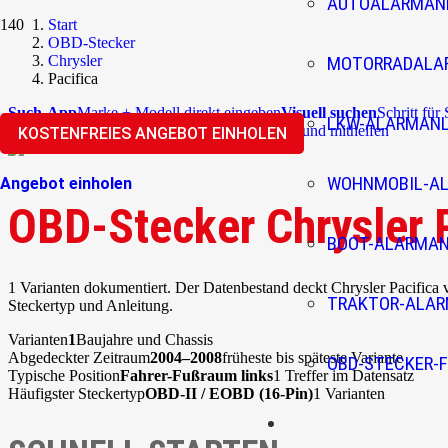
AUTOALARMAN
Start
OBD-Stecker
Chrysler
MOTORRADALA
Pacifica
Such-App
Marke + Modell direkt eingeben
Visuell suchen
Schritt für
LKW-ALARMAN
Überblick
Community
Korrekturen einreichen und mithelfen
KOSTENFREIES ANGEBOT EINHOLEN
WOHNMOBIL-A
Angebot einholen
OBD-Stecker Chrysler 
BOOT-ALARMA
1 Varianten dokumentiert. Der Datenbestand deckt Chrysler Pacifica 
TRAKTOR-ALA
Steckertyp und Anleitung.
Varianten
1
Baujahre und Chassis
Abgedeckter Zeitraum
2004–2008
früheste bis späteste Variante
OBD-STECKER-F
Typische Position
Fahrer-Fußraum links
1 Treffer im Datensatz
Häufigster Steckertyp
OBD-II / EOBD (16-Pin)
1 Varianten