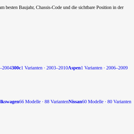
m besten Baujahr, Chassis-Code und die sichtbare Position in der
8–2004
300c
1 Varianten · 2003–2010
Aspen
1 Varianten · 2006–2009
lkswagen
66 Modelle · 88 Varianten
Nissan
60 Modelle · 80 Varianten