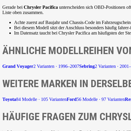
Gerade bei
Chrysler Pacifica
unterscheiden sich OBD-Positionen oft 
Liste oben zusammen.
Achte zuerst auf Baujahr und Chassis-Code im Fahrzeugschein
Bei diesem Modell sitzt der Anschluss besonders häufig fahrer-
Im Datensatz taucht bei Chrysler Pacifica am häufigsten der S
ÄHNLICHE MODELLREIHEN VO
Grand Voyager
2 Varianten · 1996–2007
Sebring
2 Varianten · 2001
WEITERE MARKEN IN DERSELB
Toyota
84 Modelle · 105 Varianten
Ford
56 Modelle · 97 Varianten
Re
HÄUFIGE FRAGEN ZUM CHRYSL