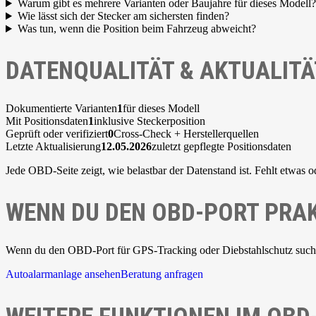
Warum gibt es mehrere Varianten oder Baujahre für dieses Modell?
Wie lässt sich der Stecker am sichersten finden?
Was tun, wenn die Position beim Fahrzeug abweicht?
DATENQUALITÄT & AKTUALITÄ
Dokumentierte Varianten
1
für dieses Modell
Mit Positionsdaten
1
inklusive Steckerposition
Geprüft oder verifiziert
0
Cross-Check + Herstellerquellen
Letzte Aktualisierung
12.05.2026
zuletzt gepflegte Positionsdaten
Jede OBD-Seite zeigt, wie belastbar der Datenstand ist. Fehlt etwas o
WENN DU DEN OBD-PORT PRAK
Wenn du den OBD-Port für GPS-Tracking oder Diebstahlschutz suchst,
Autoalarmanlage ansehen
Beratung anfragen