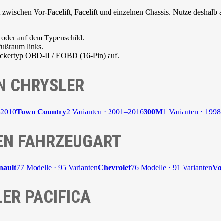
zwischen Vor-Facelift, Facelift und einzelnen Chassis. Nutze deshalb a
 oder auf dem Typenschild.
fußraum links.
teckertyp OBD-II / EOBD (16-Pin) auf.
N CHRYSLER
–2010
Town Country
2 Varianten · 2001–2016
300M
1 Varianten · 199
EN FAHRZEUGART
nault
77 Modelle · 95 Varianten
Chevrolet
76 Modelle · 91 Varianten
Vo
ER PACIFICA