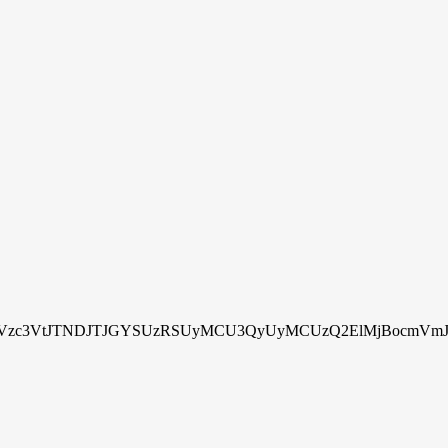
zc3VtJTNDJTJGYSUzRSUyMCU3QyUyMCUzQ2ElMjBocmVmJTN