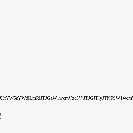
tYW5sYWdlLmRlJTJGaW1wcmVzc3VtJTJGJTIyJTNFSW1wcmV
R