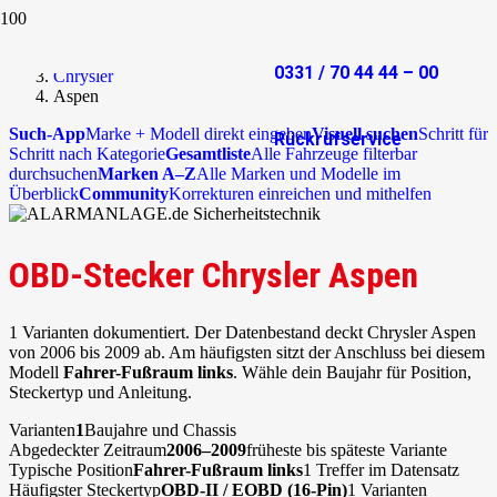
Start
OBD-Stecker
0331 / 70 44 44 – 00
Chrysler
Aspen
Such-App
Marke + Modell direkt eingeben
Visuell suchen
Schritt für
Rückrufservice
Schritt nach Kategorie
Gesamtliste
Alle Fahrzeuge filterbar
durchsuchen
Marken A–Z
Alle Marken und Modelle im
Überblick
Community
Korrekturen einreichen und mithelfen
OBD-Stecker Chrysler Aspen
1 Varianten dokumentiert. Der Datenbestand deckt Chrysler Aspen
von 2006 bis 2009 ab. Am häufigsten sitzt der Anschluss bei diesem
Modell
Fahrer-Fußraum links
. Wähle dein Baujahr für Position,
Steckertyp und Anleitung.
Varianten
1
Baujahre und Chassis
Abgedeckter Zeitraum
2006–2009
früheste bis späteste Variante
Typische Position
Fahrer-Fußraum links
1 Treffer im Datensatz
Häufigster Steckertyp
OBD-II / EOBD (16-Pin)
1 Varianten