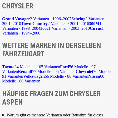
CHRYSLER
Grand Voyager
2 Varianten · 1996–2007
Sebring
2 Varianten ·
2001–2010
Town Country
2 Varianten · 2001–2016
300M
1
Varianten · 1998–2004
300c
1 Varianten · 2003–2010
Cirrus
1
Varianten · 1994–2000
WEITERE MARKEN IN DERSELBEN
FAHRZEUGART
Toyota
84 Modelle · 105 Varianten
Ford
56 Modelle · 97
Varianten
Renault
77 Modelle · 95 Varianten
Chevrolet
76 Modelle ·
91 Varianten
Volkswagen
66 Modelle · 88 Varianten
Nissan
60
Modelle · 80 Varianten
HÄUFIGE FRAGEN ZUM CHRYSLER
ASPEN
Warum gibt es mehrere Varianten oder Baujahre für dieses