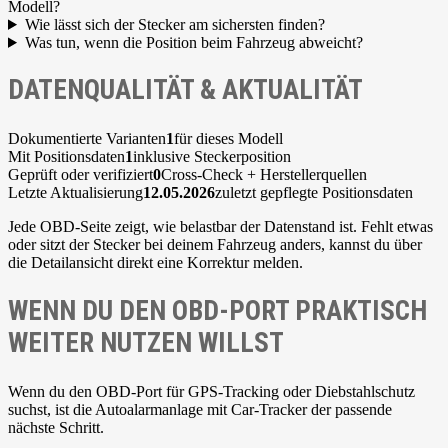
Modell?
Wie lässt sich der Stecker am sichersten finden?
Was tun, wenn die Position beim Fahrzeug abweicht?
DATENQUALITÄT & AKTUALITÄT
Dokumentierte Varianten
1
für dieses Modell
Mit Positionsdaten
1
inklusive Steckerposition
Geprüft oder verifiziert
0
Cross-Check + Herstellerquellen
Letzte Aktualisierung
12.05.2026
zuletzt gepflegte Positionsdaten
Jede OBD-Seite zeigt, wie belastbar der Datenstand ist. Fehlt etwas
oder sitzt der Stecker bei deinem Fahrzeug anders, kannst du über
die Detailansicht direkt eine Korrektur melden.
WENN DU DEN OBD-PORT PRAKTISCH
WEITER NUTZEN WILLST
Wenn du den OBD-Port für GPS-Tracking oder Diebstahlschutz
suchst, ist die Autoalarmanlage mit Car-Tracker der passende
nächste Schritt.