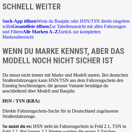
SCHNELL WEITER
Such-App öffnen
Wenn du Baujahr oder HSN/TSN direkt eingeben
willst
Gesamtliste öffnen
Zur Tabellenansicht mit allen Fahrzeugen
und Filtern
Alle Marken A–Z
Zurück zur kompletten
Markenübersicht
WENN DU MARKE KENNST, ABER DAS
MODELL NOCH NICHT SICHER IST
Du musst nicht immer mit Marke und Modell starten. Bei deutschen
Straßenfahrzeugen kann HSN/TSN aus dem Fahrzeugschein den
Einstieg beschleunigen; die genaue Variante bestätigst du
anschließend über Modell und Baujahr.
HSN / TSN (KBA)
Direkte Fahrzeugschein-Suche für in Deutschland zugelassene
Straßenfahrzeuge.
So nutzt du es:
HSN steht im Fahrzeugschein in Feld 2.1, TSN in
Feld 2.2. Bei langen 2.2-Werten werden die ersten 3 Zeichen