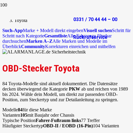
Start
OBD-Stecker
0331 / 70 44 44 – 00
Toyota
Such-App
Marke + Modell direkt eingeben
Visuell suchen
Schritt für
Schritt nach Kategorie
Gesamtliste
Alle Fahrzeuge filterbar
Rückrufservice
durchsuchen
Marken A–Z
Alle Marken und Modelle im
Überblick
Community
Korrekturen einreichen und mithelfen
OBD-Stecker Toyota
84 Toyota-Modelle sind aktuell dokumentiert. Die Datensätze
decken überwiegend die Kategorie
PKW
ab und reichen von 1989
bis 2024. Wähle dein Modell, um direkt zur passenden OBD-
Position, zum Steckertyp und zur Detailanleitung zu springen.
Modelle
84
für diese Marke
Varianten
105
mit Baujahr oder Chassis
Typische Position
Fahrer-Fußraum links
77 Treffer
Häufigster Steckertyp
OBD-II / EOBD (16-Pin)
104 Varianten