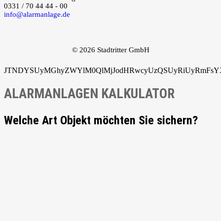
0331 / 70 44 44 - 00
info@alarmanlage.de
© 2026 Stadtritter GmbH
JTNDYSUyMGhyZWYlM0QlMjJodHRwcyUzQSUyRiUyRmFsYXJ
ALARMANLAGEN KALKULATOR
Welche Art Objekt möchten Sie sichern?