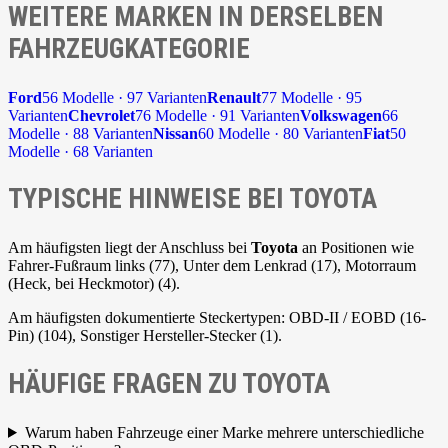
WEITERE MARKEN IN DERSELBEN
FAHRZEUGKATEGORIE
Ford
56 Modelle · 97 Varianten
Renault
77 Modelle · 95
Varianten
Chevrolet
76 Modelle · 91 Varianten
Volkswagen
66
Modelle · 88 Varianten
Nissan
60 Modelle · 80 Varianten
Fiat
50
Modelle · 68 Varianten
TYPISCHE HINWEISE BEI TOYOTA
Am häufigsten liegt der Anschluss bei
Toyota
an Positionen wie
Fahrer-Fußraum links (77), Unter dem Lenkrad (17), Motorraum
(Heck, bei Heckmotor) (4).
Am häufigsten dokumentierte Steckertypen: OBD-II / EOBD (16-
Pin) (104), Sonstiger Hersteller-Stecker (1).
HÄUFIGE FRAGEN ZU TOYOTA
Warum haben Fahrzeuge einer Marke mehrere unterschiedliche