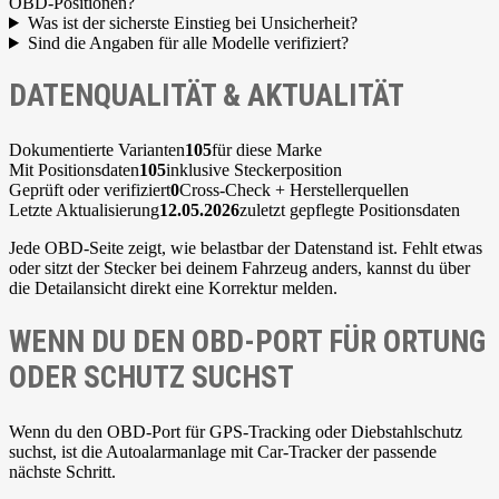
OBD-Positionen?
Was ist der sicherste Einstieg bei Unsicherheit?
Sind die Angaben für alle Modelle verifiziert?
DATENQUALITÄT & AKTUALITÄT
Dokumentierte Varianten
105
für diese Marke
Mit Positionsdaten
105
inklusive Steckerposition
Geprüft oder verifiziert
0
Cross-Check + Herstellerquellen
Letzte Aktualisierung
12.05.2026
zuletzt gepflegte Positionsdaten
Jede OBD-Seite zeigt, wie belastbar der Datenstand ist. Fehlt etwas
oder sitzt der Stecker bei deinem Fahrzeug anders, kannst du über
die Detailansicht direkt eine Korrektur melden.
WENN DU DEN OBD-PORT FÜR ORTUNG
ODER SCHUTZ SUCHST
Wenn du den OBD-Port für GPS-Tracking oder Diebstahlschutz
suchst, ist die Autoalarmanlage mit Car-Tracker der passende
nächste Schritt.