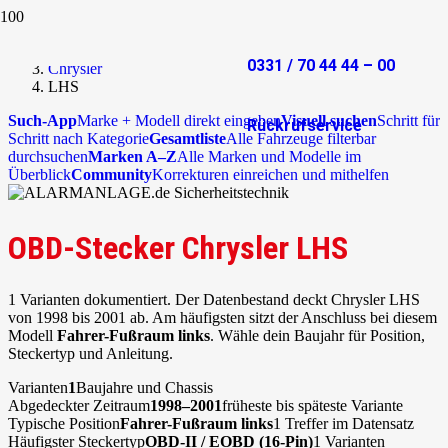
Start
OBD-Stecker
0331 / 70 44 44 – 00
Chrysler
LHS
Such-App
Marke + Modell direkt eingeben
Visuell suchen
Schritt für
Rückrufservice
Schritt nach Kategorie
Gesamtliste
Alle Fahrzeuge filterbar
durchsuchen
Marken A–Z
Alle Marken und Modelle im
Überblick
Community
Korrekturen einreichen und mithelfen
OBD-Stecker Chrysler LHS
1 Varianten dokumentiert. Der Datenbestand deckt Chrysler LHS
von 1998 bis 2001 ab. Am häufigsten sitzt der Anschluss bei diesem
Modell
Fahrer-Fußraum links
. Wähle dein Baujahr für Position,
Steckertyp und Anleitung.
Varianten
1
Baujahre und Chassis
Abgedeckter Zeitraum
1998–2001
früheste bis späteste Variante
Typische Position
Fahrer-Fußraum links
1 Treffer im Datensatz
Häufigster Steckertyp
OBD-II / EOBD (16-Pin)
1 Varianten