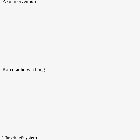
Akut
intervention
Kamera
überwachung
Türschließ
system