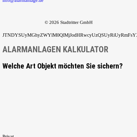
info@alarmanlage.de
© 2026 Stadtritter GmbH
JTNDYSUyMGhyZWYlM0QlMjJodHRwcyUzQSUyRiUyRmFsYXJ
ALARMANLAGEN KALKULATOR
Welche Art Objekt möchten Sie sichern?
Privat