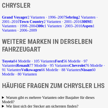
CHRYSLER
Grand Voyager
2 Varianten · 1996–2007
Sebring
2 Varianten ·
2001–2010
Town Country
2 Varianten · 2001–2016
300M
1
Varianten · 1998–2004
300c
1 Varianten · 2003–2010
Aspen
1
Varianten · 2006–2009
WEITERE MARKEN IN DERSELBEN
FAHRZEUGART
Toyota
84 Modelle · 105 Varianten
Ford
56 Modelle · 97
Varianten
Renault
77 Modelle · 95 Varianten
Chevrolet
76 Modelle ·
91 Varianten
Volkswagen
66 Modelle · 88 Varianten
Nissan
60
Modelle · 80 Varianten
HÄUFIGE FRAGEN ZUM CHRYSLER LHS
Warum gibt es mehrere Varianten oder Baujahre für dieses
Modell?
Wie lässt sich der Stecker am sichersten finden?