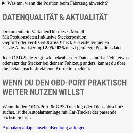
Was tun, wenn die Position beim Fahrzeug abweicht?
DATENQUALITÄT & AKTUALITÄT
Dokumentierte Varianten
1
für dieses Modell
Mit Positionsdaten
1
inklusive Steckerposition
Geprüft oder verifiziert
0
Cross-Check + Herstellerquellen
Letzte Aktualisierung
12.05.2026
zuletzt gepflegte Positionsdaten
Jede OBD-Seite zeigt, wie belastbar der Datenstand ist. Fehlt etwas
oder sitzt der Stecker bei deinem Fahrzeug anders, kannst du über
die Detailansicht direkt eine Korrektur melden.
WENN DU DEN OBD-PORT PRAKTISCH
WEITER NUTZEN WILLST
Wenn du den OBD-Port für GPS-Tracking oder Diebstahlschutz
suchst, ist die Autoalarmanlage mit Car-Tracker der passende
nächste Schritt.
Autoalarmanlage ansehen
Beratung anfragen