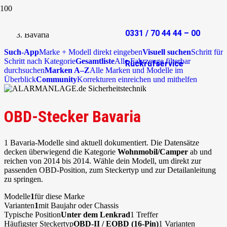
Start
OBD-Stecker
0331 / 70 44 44 – 00
Bavaria
Such-App
Marke + Modell direkt eingeben
Visuell suchen
Schritt für
Schritt nach Kategorie
Gesamtliste
Alle Fahrzeuge filterbar
Rückrufservice
durchsuchen
Marken A–Z
Alle Marken und Modelle im
Überblick
Community
Korrekturen einreichen und mithelfen
OBD-Stecker Bavaria
1 Bavaria-Modelle sind aktuell dokumentiert. Die Datensätze
decken überwiegend die Kategorie
Wohnmobil/Camper
ab und
reichen von 2014 bis 2014. Wähle dein Modell, um direkt zur
passenden OBD-Position, zum Steckertyp und zur Detailanleitung
zu springen.
Modelle
1
für diese Marke
Varianten
1
mit Baujahr oder Chassis
Typische Position
Unter dem Lenkrad
1 Treffer
Häufigster Steckertyp
OBD-II / EOBD (16-Pin)
1 Varianten