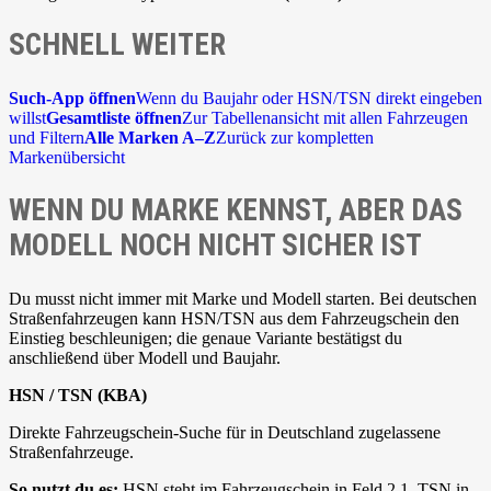
SCHNELL WEITER
Such-App öffnen
Wenn du Baujahr oder HSN/TSN direkt eingeben
willst
Gesamtliste öffnen
Zur Tabellenansicht mit allen Fahrzeugen
und Filtern
Alle Marken A–Z
Zurück zur kompletten
Markenübersicht
WENN DU MARKE KENNST, ABER DAS
MODELL NOCH NICHT SICHER IST
Du musst nicht immer mit Marke und Modell starten. Bei deutschen
Straßenfahrzeugen kann HSN/TSN aus dem Fahrzeugschein den
Einstieg beschleunigen; die genaue Variante bestätigst du
anschließend über Modell und Baujahr.
HSN / TSN (KBA)
Direkte Fahrzeugschein-Suche für in Deutschland zugelassene
Straßenfahrzeuge.
So nutzt du es:
HSN steht im Fahrzeugschein in Feld 2.1, TSN in