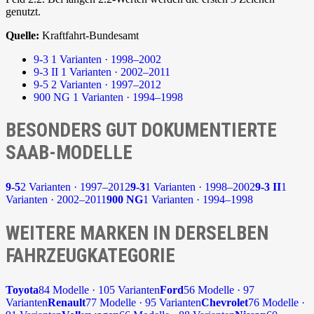
genutzt.
Quelle:
Kraftfahrt-Bundesamt
9-3
1 Varianten · 1998–2002
9-3 II
1 Varianten · 2002–2011
9-5
2 Varianten · 1997–2012
900 NG
1 Varianten · 1994–1998
BESONDERS GUT DOKUMENTIERTE
SAAB-MODELLE
9-5
2 Varianten · 1997–2012
9-3
1 Varianten · 1998–2002
9-3 II
1
Varianten · 2002–2011
900 NG
1 Varianten · 1994–1998
WEITERE MARKEN IN DERSELBEN
FAHRZEUGKATEGORIE
Toyota
84 Modelle · 105 Varianten
Ford
56 Modelle · 97
Varianten
Renault
77 Modelle · 95 Varianten
Chevrolet
76 Modelle ·