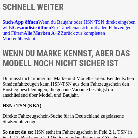
SCHNELL WEITER
Such-App öffnen
Wenn du Baujahr oder HSN/TSN direkt eingeben
willst
Gesamtliste öffnen
Zur Tabellenansicht mit allen Fahrzeugen
und Filtern
Alle Marken A–Z
Zurück zur kompletten
Markenübersicht
WENN DU MARKE KENNST, ABER DAS
MODELL NOCH NICHT SICHER IST
Du musst nicht immer mit Marke und Modell starten. Bei deutschen
Straßenfahrzeugen kann HSN/TSN aus dem Fahrzeugschein den
Einstieg beschleunigen; die genaue Variante bestätigst du
anschließend über Modell und Baujahr.
HSN / TSN (KBA)
Direkte Fahrzeugschein-Suche für in Deutschland zugelassene
Straßenfahrzeuge.
So nutzt du es:
HSN steht im Fahrzeugschein in Feld 2.1, TSN in
Feld 2.2. Bei langen 2.2-Werten werden die ersten 3 Zeichen