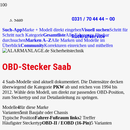
Start
OBD-Stecker
0331 / 70 44 44 – 00
Saab
Such-App
Marke + Modell direkt eingeben
Visuell suchen
Schritt für
Schritt nach Kategorie
Gesamtliste
Alle Fahrzeuge filterbar
Rückrufservice
durchsuchen
Marken A–Z
Alle Marken und Modelle im
Überblick
Community
Korrekturen einreichen und mithelfen
OBD-Stecker Saab
4 Saab-Modelle sind aktuell dokumentiert. Die Datensätze decken
überwiegend die Kategorie
PKW
ab und reichen von 1994 bis
2012. Wähle dein Modell, um direkt zur passenden OBD-Position,
zum Steckertyp und zur Detailanleitung zu springen.
Modelle
4
für diese Marke
Varianten
5
mit Baujahr oder Chassis
Typische Position
Fahrer-Fußraum links
2 Treffer
Häufigster Steckertyp
OBD-II / EOBD (16-Pin)
5 Varianten