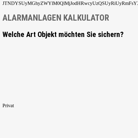
JTNDYSUyMGhyZWYlM0QlMjJodHRwcyUzQSUyRiUyRmFsYXJ
ALARMANLAGEN KALKULATOR
Welche Art Objekt möchten Sie sichern?
Privat