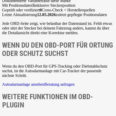
Dokumentierte Varianten
5
für diese Marke
Mit Positionsdaten
5
inklusive Steckerposition
Geprüft oder verifiziert
0
Cross-Check + Herstellerquellen
Letzte Aktualisierung
12.05.2026
zuletzt gepflegte Positionsdaten
Jede OBD-Seite zeigt, wie belastbar der Datenstand ist. Fehlt etwas
oder sitzt der Stecker bei deinem Fahrzeug anders, kannst du über
die Detailansicht direkt eine Korrektur melden.
WENN DU DEN OBD-PORT FÜR ORTUNG
ODER SCHUTZ SUCHST
Wenn du den OBD-Port für GPS-Tracking oder Diebstahlschutz
suchst, ist die Autoalarmanlage mit Car-Tracker der passende
nächste Schritt.
Autoalarmanlage ansehen
Beratung anfragen
WEITERE FUNKTIONEN IM OBD-
PLUGIN