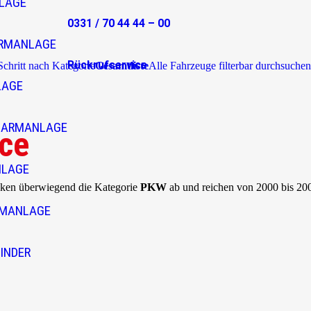
LAGE
0331 / 70 44 44 – 00
RMANLAGE
Rückrufservice
 Schritt nach Kategorie
Gesamtliste
Alle Fahrzeuge filterbar durchsuchen
LAGE
LARMANLAGE
yce
NLAGE
ecken überwiegend die Kategorie
PKW
ab und reichen von 2000 bis 20
RMANLAGE
INDER