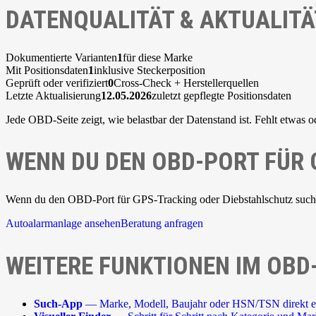
DATENQUALITÄT & AKTUALITÄ
Dokumentierte Varianten
1
für diese Marke
Mit Positionsdaten
1
inklusive Steckerposition
Geprüft oder verifiziert
0
Cross-Check + Herstellerquellen
Letzte Aktualisierung
12.05.2026
zuletzt gepflegte Positionsdaten
Jede OBD-Seite zeigt, wie belastbar der Datenstand ist. Fehlt etwas o
WENN DU DEN OBD-PORT FÜR
Wenn du den OBD-Port für GPS-Tracking oder Diebstahlschutz suchst,
Autoalarmanlage ansehen
Beratung anfragen
WEITERE FUNKTIONEN IM OBD
Such-App
— Marke, Modell, Baujahr oder HSN/TSN direkt e