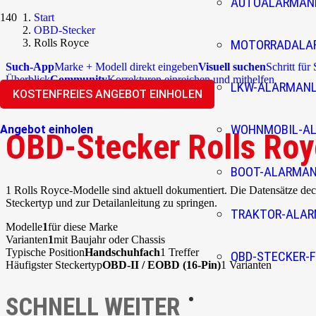
AUTOALARMAN
Start
OBD-Stecker
Rolls Royce
MOTORRADALA
Such-App
Marke + Modell direkt eingeben
Visuell suchen
Schritt für
Überblick
Community
Korrekturen einreichen und mithelfen
LKW-ALARMAN
KOSTENFREIES ANGEBOT EINHOLEN
WOHNMOBIL-A
Angebot einholen
OBD-Stecker Rolls Ro
BOOT-ALARMA
1 Rolls Royce-Modelle sind aktuell dokumentiert. Die Datensätze d
Steckertyp und zur Detailanleitung zu springen.
TRAKTOR-ALA
Modelle
1
für diese Marke
Varianten
1
mit Baujahr oder Chassis
Typische Position
Handschuhfach
1 Treffer
OBD-STECKER-F
Häufigster Steckertyp
OBD-II / EOBD (16-Pin)
1 Varianten
SCHNELL WEITER