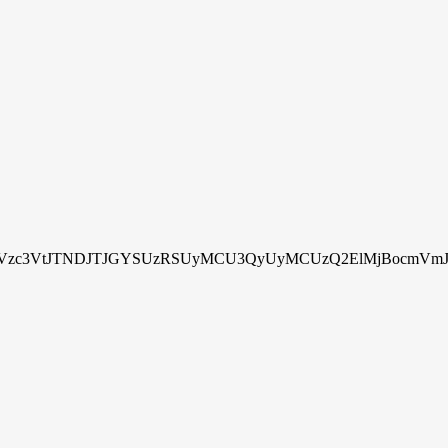
zc3VtJTNDJTJGYSUzRSUyMCU3QyUyMCUzQ2ElMjBocmVmJTN