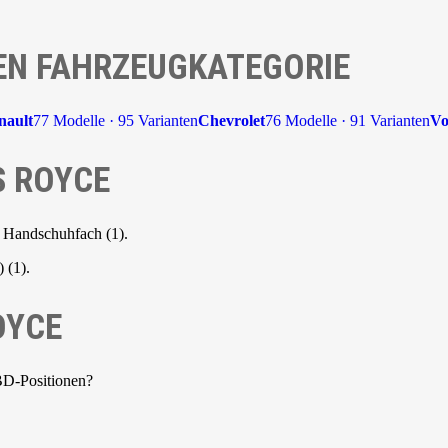
EN FAHRZEUGKATEGORIE
nault
77 Modelle · 95 Varianten
Chevrolet
76 Modelle · 91 Varianten
Vo
S ROYCE
 Handschuhfach (1).
 (1).
OYCE
BD-Positionen?