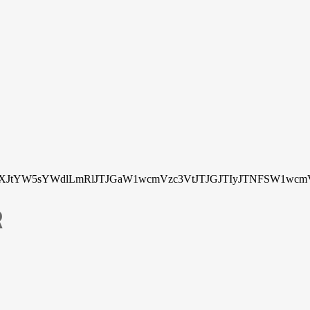
tYW5sYWdlLmRlJTJGaW1wcmVzc3VtJTJGJTIyJTNFSW1wcmV
R