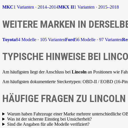
MKC
1 Varianten · 2014–2014
MKX II
1 Varianten · 2015–2018
WEITERE MARKEN IN DERSELB
Toyota
84 Modelle · 105 Varianten
Ford
56 Modelle · 97 Varianten
Re
TYPISCHE HINWEISE BEI LINC
Am häufigsten liegt der Anschluss bei
Lincoln
an Positionen wie Fahr
Am häufigsten dokumentierte Steckertypen: OBD-II / EOBD (16-Pin)
HÄUFIGE FRAGEN ZU LINCOLN
Warum haben Fahrzeuge einer Marke mehrere unterschiedliche O
Was ist der sicherste Einstieg bei Unsicherheit?
Sind die Angaben für alle Modelle verifiziert?