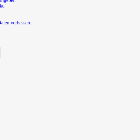
ingeben
rke
aten verbessern