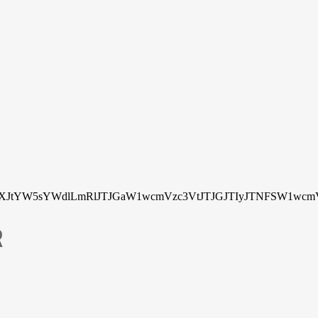
tYW5sYWdlLmRlJTJGaW1wcmVzc3VtJTJGJTIyJTNFSW1wcmV
R