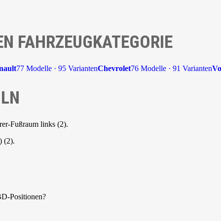
EN FAHRZEUGKATEGORIE
nault
77 Modelle · 95 Varianten
Chevrolet
76 Modelle · 91 Varianten
Vo
OLN
er-Fußraum links (2).
 (2).
BD-Positionen?