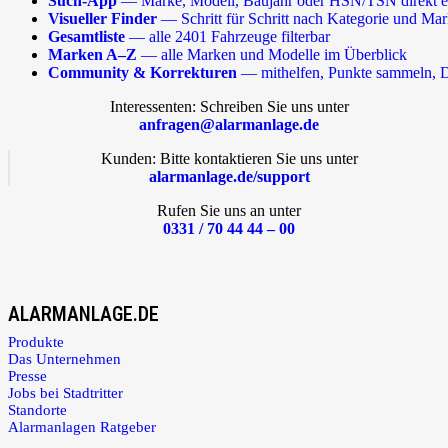
Such-App
— Marke, Modell, Baujahr oder HSN/TSN direkt e
Visueller Finder
— Schritt für Schritt nach Kategorie und Ma
Gesamtliste
— alle 2401 Fahrzeuge filterbar
Marken A–Z
— alle Marken und Modelle im Überblick
Community & Korrekturen
— mithelfen, Punkte sammeln, D
Interessenten: Schreiben Sie uns unter
anfragen@alarmanlage.de
Kunden: Bitte kontaktieren Sie uns unter
alarmanlage.de/support
Rufen Sie uns an unter
0331 / 70 44 44 – 00
ALARMANLAGE.DE
Produkte
Das Unternehmen
Presse
Jobs bei Stadtritter
Standorte
Alarmanlagen Ratgeber