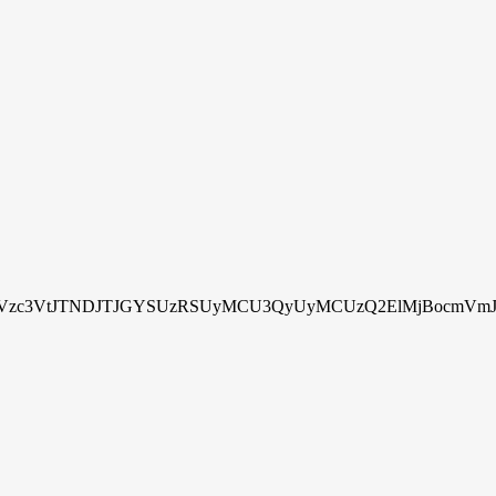
zc3VtJTNDJTJGYSUzRSUyMCU3QyUyMCUzQ2ElMjBocmVmJTN