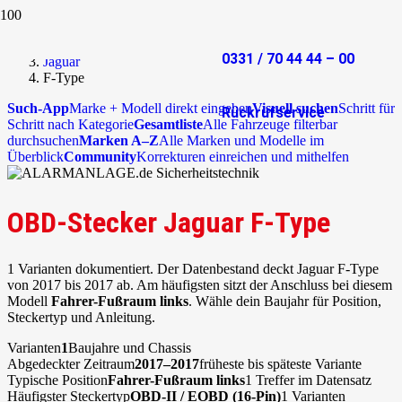
Start
OBD-Stecker
0331 / 70 44 44 – 00
Jaguar
F-Type
Such-App
Marke + Modell direkt eingeben
Visuell suchen
Schritt für
Rückrufservice
Schritt nach Kategorie
Gesamtliste
Alle Fahrzeuge filterbar
durchsuchen
Marken A–Z
Alle Marken und Modelle im
Überblick
Community
Korrekturen einreichen und mithelfen
OBD-Stecker Jaguar F-Type
1 Varianten dokumentiert. Der Datenbestand deckt Jaguar F-Type
von 2017 bis 2017 ab. Am häufigsten sitzt der Anschluss bei diesem
Modell
Fahrer-Fußraum links
. Wähle dein Baujahr für Position,
Steckertyp und Anleitung.
Varianten
1
Baujahre und Chassis
Abgedeckter Zeitraum
2017–2017
früheste bis späteste Variante
Typische Position
Fahrer-Fußraum links
1 Treffer im Datensatz
Häufigster Steckertyp
OBD-II / EOBD (16-Pin)
1 Varianten