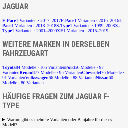
JAGUAR
E-Pace
1 Varianten · 2017–2017
F-Pace
1 Varianten · 2016–2016
I-
Pace
1 Varianten · 2018–2018
S-Type
1 Varianten · 1999–2008
X-
Type
1 Varianten · 2001–2009
XE
1 Varianten · 2015–2019
WEITERE MARKEN IN DERSELBEN
FAHRZEUGART
Toyota
84 Modelle · 105 Varianten
Ford
56 Modelle · 97
Varianten
Renault
77 Modelle · 95 Varianten
Chevrolet
76 Modelle ·
91 Varianten
Volkswagen
66 Modelle · 88 Varianten
Nissan
60
Modelle · 80 Varianten
HÄUFIGE FRAGEN ZUM JAGUAR F-
TYPE
Warum gibt es mehrere Varianten oder Baujahre für dieses
Modell?