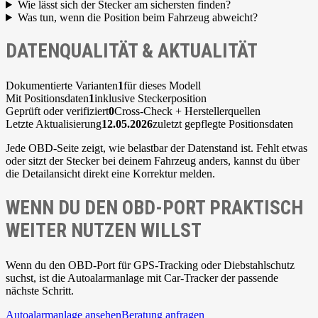
Wie lässt sich der Stecker am sichersten finden?
Was tun, wenn die Position beim Fahrzeug abweicht?
DATENQUALITÄT & AKTUALITÄT
Dokumentierte Varianten
1
für dieses Modell
Mit Positionsdaten
1
inklusive Steckerposition
Geprüft oder verifiziert
0
Cross-Check + Herstellerquellen
Letzte Aktualisierung
12.05.2026
zuletzt gepflegte Positionsdaten
Jede OBD-Seite zeigt, wie belastbar der Datenstand ist. Fehlt etwas
oder sitzt der Stecker bei deinem Fahrzeug anders, kannst du über
die Detailansicht direkt eine Korrektur melden.
WENN DU DEN OBD-PORT PRAKTISCH
WEITER NUTZEN WILLST
Wenn du den OBD-Port für GPS-Tracking oder Diebstahlschutz
suchst, ist die Autoalarmanlage mit Car-Tracker der passende
nächste Schritt.
Autoalarmanlage ansehen
Beratung anfragen