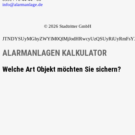
info@alarmanlage.de
© 2026 Stadtritter GmbH
JTNDYSUyMGhyZWYlM0QlMjJodHRwcyUzQSUyRiUyRmFsYXJ
ALARMANLAGEN KALKULATOR
Welche Art Objekt möchten Sie sichern?