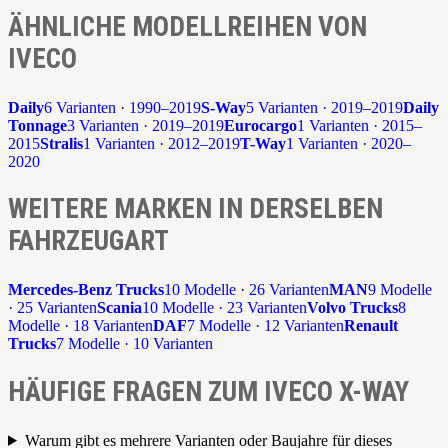
ÄHNLICHE MODELLREIHEN VON
IVECO
Daily
6 Varianten · 1990–2019
S-Way
5 Varianten · 2019–2019
Daily
Tonnage
3 Varianten · 2019–2019
Eurocargo
1 Varianten · 2015–
2015
Stralis
1 Varianten · 2012–2019
T-Way
1 Varianten · 2020–
2020
WEITERE MARKEN IN DERSELBEN
FAHRZEUGART
Mercedes-Benz Trucks
10 Modelle · 26 Varianten
MAN
9 Modelle
· 25 Varianten
Scania
10 Modelle · 23 Varianten
Volvo Trucks
8
Modelle · 18 Varianten
DAF
7 Modelle · 12 Varianten
Renault
Trucks
7 Modelle · 10 Varianten
HÄUFIGE FRAGEN ZUM IVECO X-WAY
Warum gibt es mehrere Varianten oder Baujahre für dieses