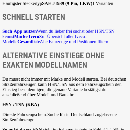
Häufigster Steckertyp
SAE J1939 (9-Pin, LKW)
1 Varianten
SCHNELL STARTEN
Such-App nutzen
Wenn du lieber frei suchst oder HSN/TSN
kennst
Marke Iveco
Zur Übersicht aller Iveco-
Modelle
Gesamtliste
Alle Fahrzeuge und Positionen filtern
ALTERNATIVE EINSTIEGE OHNE
EXAKTEN MODELLNAMEN
Du musst nicht immer mit Marke und Modell starten. Bei deutschen
Straßenfahrzeugen kann HSN/TSN aus dem Fahrzeugschein den
Einstieg beschleunigen; die genaue Variante bestätigst du
anschließend über Modell und Baujahr.
HSN / TSN (KBA)
Direkte Fahrzeugschein-Suche für in Deutschland zugelassene
Straßenfahrzeuge.
So nutzt du es:
HSN steht im Fahrzeugschein in Feld 2.1, TSN in