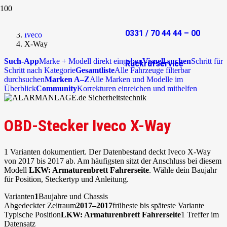
Start
OBD-Stecker
0331 / 70 44 44 – 00
Iveco
X-Way
Such-App
Marke + Modell direkt eingeben
Visuell suchen
Schritt für
Rückrufservice
Schritt nach Kategorie
Gesamtliste
Alle Fahrzeuge filterbar
durchsuchen
Marken A–Z
Alle Marken und Modelle im
Überblick
Community
Korrekturen einreichen und mithelfen
OBD-Stecker Iveco X-Way
1 Varianten dokumentiert. Der Datenbestand deckt Iveco X-Way
von 2017 bis 2017 ab. Am häufigsten sitzt der Anschluss bei diesem
Modell
LKW: Armaturenbrett Fahrerseite
. Wähle dein Baujahr
für Position, Steckertyp und Anleitung.
Varianten
1
Baujahre und Chassis
Abgedeckter Zeitraum
2017–2017
früheste bis späteste Variante
Typische Position
LKW: Armaturenbrett Fahrerseite
1 Treffer im
Datensatz