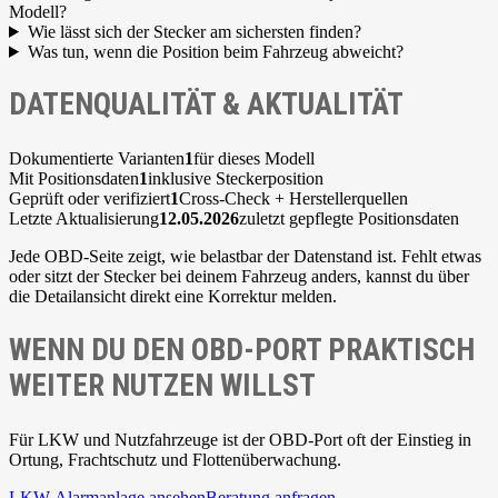
Modell?
Wie lässt sich der Stecker am sichersten finden?
Was tun, wenn die Position beim Fahrzeug abweicht?
DATENQUALITÄT & AKTUALITÄT
Dokumentierte Varianten
1
für dieses Modell
Mit Positionsdaten
1
inklusive Steckerposition
Geprüft oder verifiziert
1
Cross-Check + Herstellerquellen
Letzte Aktualisierung
12.05.2026
zuletzt gepflegte Positionsdaten
Jede OBD-Seite zeigt, wie belastbar der Datenstand ist. Fehlt etwas
oder sitzt der Stecker bei deinem Fahrzeug anders, kannst du über
die Detailansicht direkt eine Korrektur melden.
WENN DU DEN OBD-PORT PRAKTISCH
WEITER NUTZEN WILLST
Für LKW und Nutzfahrzeuge ist der OBD-Port oft der Einstieg in
Ortung, Frachtschutz und Flottenüberwachung.
LKW-Alarmanlage ansehen
Beratung anfragen