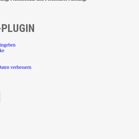
-PLUGIN
ingeben
rke
aten verbessern