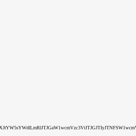
tYW5sYWdlLmRlJTJGaW1wcmVzc3VtJTJGJTIyJTNFSW1wcmV