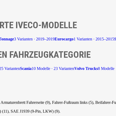
RTE IVECO-MODELLE
 Tonnage
3 Varianten · 2019–2019
Eurocargo
1 Varianten · 2015–2015
S
EN FAHRZEUGKATEGORIE
25 Varianten
Scania
10 Modelle · 23 Varianten
Volvo Trucks
8 Modelle 
O
rmaturenbrett Fahrerseite (9), Fahrer-Fußraum links (5), Beifahrer-F
 (11), SAE J1939 (9-Pin, LKW) (9).