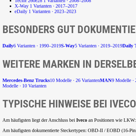
Tector 260e28
1 Varianten · 2008–2008
X-Way
1 Varianten · 2017–2017
eDaily
1 Varianten · 2023–2023
BESONDERS GUT DOKUMENTIE
Daily
6 Varianten · 1990–2019
S-Way
5 Varianten · 2019–2019
Daily
WEITERE MARKEN IN DERSELB
Mercedes-Benz Trucks
10 Modelle · 26 Varianten
MAN
9 Modelle · 
Modelle · 10 Varianten
TYPISCHE HINWEISE BEI IVEC
Am häufigsten liegt der Anschluss bei
Iveco
an Positionen wie LKW: A
Am häufigsten dokumentierte Steckertypen: OBD-II / EOBD (16-Pin)