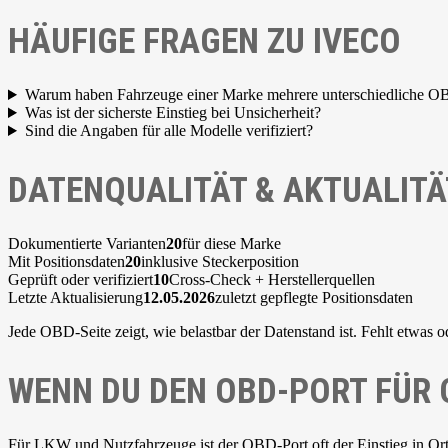
HÄUFIGE FRAGEN ZU IVECO
Warum haben Fahrzeuge einer Marke mehrere unterschiedliche O
Was ist der sicherste Einstieg bei Unsicherheit?
Sind die Angaben für alle Modelle verifiziert?
DATENQUALITÄT & AKTUALITÄ
Dokumentierte Varianten
20
für diese Marke
Mit Positionsdaten
20
inklusive Steckerposition
Geprüft oder verifiziert
10
Cross-Check + Herstellerquellen
Letzte Aktualisierung
12.05.2026
zuletzt gepflegte Positionsdaten
Jede OBD-Seite zeigt, wie belastbar der Datenstand ist. Fehlt etwas o
WENN DU DEN OBD-PORT FÜR
Für LKW und Nutzfahrzeuge ist der OBD-Port oft der Einstieg in Or