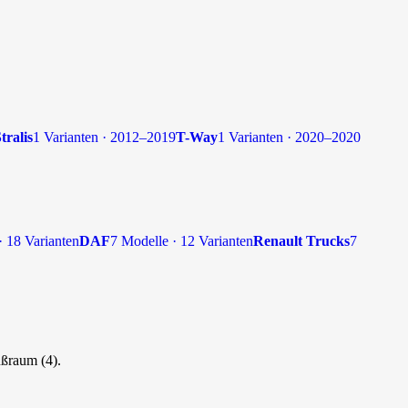
tralis
1 Varianten · 2012–2019
T-Way
1 Varianten · 2020–2020
· 18 Varianten
DAF
7 Modelle · 12 Varianten
Renault Trucks
7
ußraum (4).