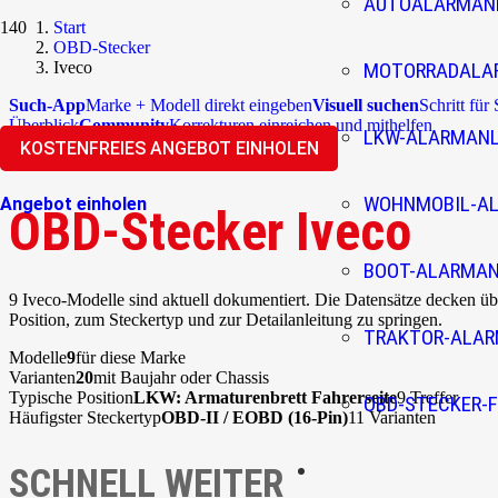
AUTOALARMAN
Start
OBD-Stecker
Iveco
MOTORRADALA
Such-App
Marke + Modell direkt eingeben
Visuell suchen
Schritt für
Überblick
Community
Korrekturen einreichen und mithelfen
LKW-ALARMAN
KOSTENFREIES ANGEBOT EINHOLEN
WOHNMOBIL-A
Angebot einholen
OBD-Stecker Iveco
BOOT-ALARMA
9 Iveco-Modelle sind aktuell dokumentiert. Die Datensätze decken ü
Position, zum Steckertyp und zur Detailanleitung zu springen.
TRAKTOR-ALA
Modelle
9
für diese Marke
Varianten
20
mit Baujahr oder Chassis
Typische Position
LKW: Armaturenbrett Fahrerseite
9 Treffer
OBD-STECKER-F
Häufigster Steckertyp
OBD-II / EOBD (16-Pin)
11 Varianten
SCHNELL WEITER