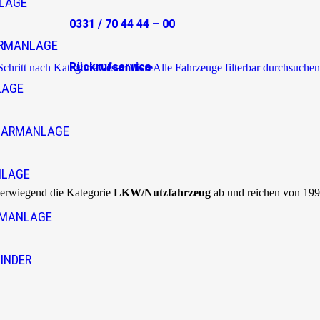
LAGE
0331 / 70 44 44 – 00
RMANLAGE
Rückrufservice
 Schritt nach Kategorie
Gesamtliste
Alle Fahrzeuge filterbar durchsuchen
LAGE
LARMANLAGE
NLAGE
berwiegend die Kategorie
LKW/Nutzfahrzeug
ab und reichen von 199
RMANLAGE
INDER