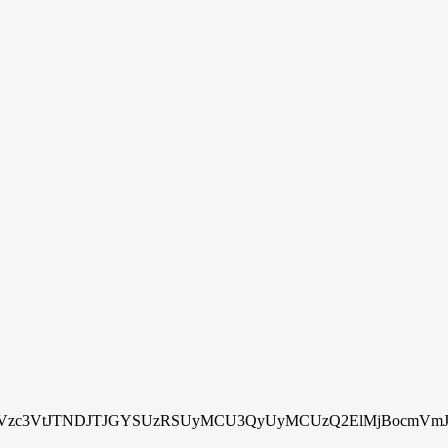
zc3VtJTNDJTJGYSUzRSUyMCU3QyUyMCUzQ2ElMjBocmVmJTN