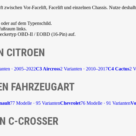
 zwischen Vor-Facelift, Facelift und einzelnen Chassis. Nutze deshalb
 oder auf dem Typenschild.
fußraum links.
Steckertyp OBD-II / EOBD (16-Pin) auf.
N CITROEN
ianten · 2005–2022
C3 Aircross
2 Varianten · 2010–2017
C4 Cactus
2 V
EN FAHRZEUGART
nault
77 Modelle · 95 Varianten
Chevrolet
76 Modelle · 91 Varianten
Vo
N C-CROSSER