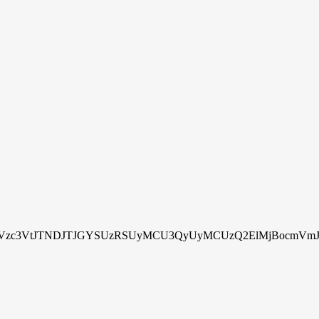
zc3VtJTNDJTJGYSUzRSUyMCU3QyUyMCUzQ2ElMjBocmVmJTN