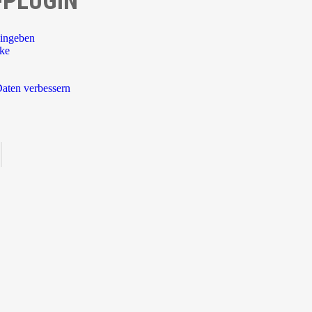
-PLUGIN
ingeben
rke
aten verbessern