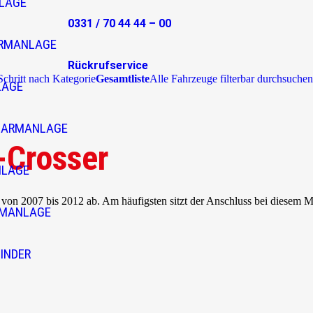
LAGE
0331 / 70 44 44 – 00
RMANLAGE
Rückrufservice
 Schritt nach Kategorie
Gesamtliste
Alle Fahrzeuge filterbar durchsuchen
LAGE
LARMANLAGE
-Crosser
NLAGE
 von 2007 bis 2012 ab. Am häufigsten sitzt der Anschluss bei diesem 
RMANLAGE
INDER