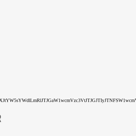
tYW5sYWdlLmRlJTJGaW1wcmVzc3VtJTJGJTIyJTNFSW1wcmV
R