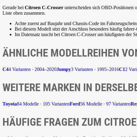
Gerade bei
Citroen C-Crosser
unterscheiden sich OBD-Positionen oft
Liste oben zusammen.
Achte zuerst auf Baujahr und Chassis-Code im Fahrzeugschein
Bei diesem Modell sitzt der Anschluss besonders häufig fahrer-
Im Datensatz taucht bei Citroen C-Crosser am häufigsten der 
ÄHNLICHE MODELLREIHEN VO
C4
4 Varianten · 2004–2020
Jumpy
3 Varianten · 1995–2016
C1
2 Var
WEITERE MARKEN IN DERSELB
Toyota
84 Modelle · 105 Varianten
Ford
56 Modelle · 97 Varianten
Re
HÄUFIGE FRAGEN ZUM CITROE