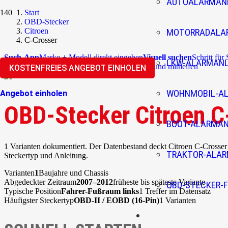
AUTOALARMAN
Start
OBD-Stecker
Citroen
MOTORRADALA
C-Crosser
Such-App
Marke + Modell direkt eingeben
Visuell suchen
Schritt für
LKW-ALARMAN
Überblick
Community
Korrekturen einreichen und mithelfen
KOSTENFREIES ANGEBOT EINHOLEN
WOHNMOBIL-A
Angebot einholen
OBD-Stecker Citroen C
BOOT-ALARMA
1 Varianten dokumentiert. Der Datenbestand deckt Citroen C-Crosser
TRAKTOR-ALA
Steckertyp und Anleitung.
Varianten
1
Baujahre und Chassis
Abgedeckter Zeitraum
2007–2012
früheste bis späteste Variante
OBD-STECKER-F
Typische Position
Fahrer-Fußraum links
1 Treffer im Datensatz
Häufigster Steckertyp
OBD-II / EOBD (16-Pin)
1 Varianten