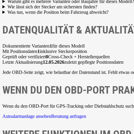
Warum gibt es mehrere Varianten oder Baujahre für dieses Modell?
Wie lässt sich der Stecker am sichersten finden?
Was tun, wenn die Position beim Fahrzeug abweicht?
DATENQUALITÄT & AKTUALITÄ
Dokumentierte Varianten
1
für dieses Modell
Mit Positionsdaten
1
inklusive Steckerposition
Geprüft oder verifiziert
0
Cross-Check + Herstellerquellen
Letzte Aktualisierung
12.05.2026
zuletzt gepflegte Positionsdaten
Jede OBD-Seite zeigt, wie belastbar der Datenstand ist. Fehlt etwas o
WENN DU DEN OBD-PORT PRAK
Wenn du den OBD-Port für GPS-Tracking oder Diebstahlschutz suchst,
Autoalarmanlage ansehen
Beratung anfragen