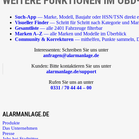
WEITERE FUNKTIONEN IM OBD
Such-App
— Marke, Modell, Baujahr oder HSN/TSN direkt e
Visueller Finder
— Schritt für Schritt nach Kategorie und Ma
Gesamtliste
— alle 2401 Fahrzeuge filterbar
Marken A–Z
— alle Marken und Modelle im Überblick
Community & Korrekturen
— mithelfen, Punkte sammeln, D
Interessenten: Schreiben Sie uns unter
anfragen@alarmanlage.de
Kunden: Bitte kontaktieren Sie uns unter
alarmanlage.de/support
Rufen Sie uns an unter
0331 / 70 44 44 – 00
ALARMANLAGE.DE
Produkte
Das Unternehmen
Presse
Jobs bei Stadtritter