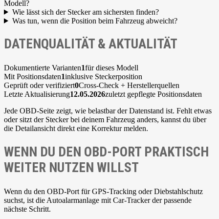
Modell?
Wie lässt sich der Stecker am sichersten finden?
Was tun, wenn die Position beim Fahrzeug abweicht?
DATENQUALITÄT & AKTUALITÄT
Dokumentierte Varianten
1
für dieses Modell
Mit Positionsdaten
1
inklusive Steckerposition
Geprüft oder verifiziert
0
Cross-Check + Herstellerquellen
Letzte Aktualisierung
12.05.2026
zuletzt gepflegte Positionsdaten
Jede OBD-Seite zeigt, wie belastbar der Datenstand ist. Fehlt etwas
oder sitzt der Stecker bei deinem Fahrzeug anders, kannst du über
die Detailansicht direkt eine Korrektur melden.
WENN DU DEN OBD-PORT PRAKTISCH
WEITER NUTZEN WILLST
Wenn du den OBD-Port für GPS-Tracking oder Diebstahlschutz
suchst, ist die Autoalarmanlage mit Car-Tracker der passende
nächste Schritt.