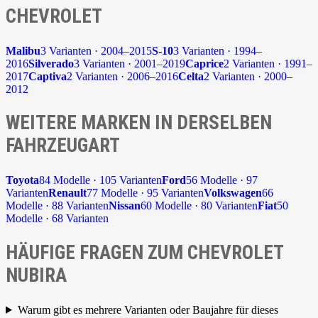
CHEVROLET
Malibu
3 Varianten · 2004–2015
S-10
3 Varianten · 1994–
2016
Silverado
3 Varianten · 2001–2019
Caprice
2 Varianten · 1991–
2017
Captiva
2 Varianten · 2006–2016
Celta
2 Varianten · 2000–
2012
WEITERE MARKEN IN DERSELBEN
FAHRZEUGART
Toyota
84 Modelle · 105 Varianten
Ford
56 Modelle · 97
Varianten
Renault
77 Modelle · 95 Varianten
Volkswagen
66
Modelle · 88 Varianten
Nissan
60 Modelle · 80 Varianten
Fiat
50
Modelle · 68 Varianten
HÄUFIGE FRAGEN ZUM CHEVROLET
NUBIRA
Warum gibt es mehrere Varianten oder Baujahre für dieses