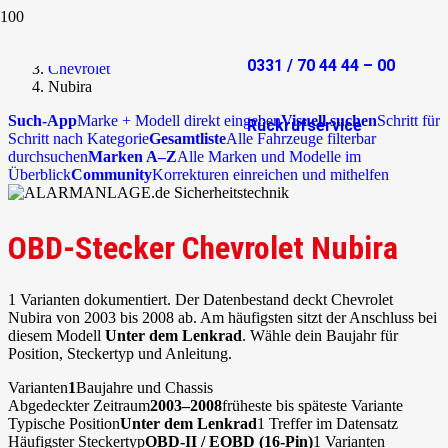
Start
OBD-Stecker
0331 / 70 44 44 – 00
Chevrolet
Nubira
Such-App
Marke + Modell direkt eingeben
Visuell suchen
Schritt für
Rückrufservice
Schritt nach Kategorie
Gesamtliste
Alle Fahrzeuge filterbar
durchsuchen
Marken A–Z
Alle Marken und Modelle im
Überblick
Community
Korrekturen einreichen und mithelfen
OBD-Stecker Chevrolet Nubira
1 Varianten dokumentiert. Der Datenbestand deckt Chevrolet
Nubira von 2003 bis 2008 ab. Am häufigsten sitzt der Anschluss bei
diesem Modell
Unter dem Lenkrad
. Wähle dein Baujahr für
Position, Steckertyp und Anleitung.
Varianten
1
Baujahre und Chassis
Abgedeckter Zeitraum
2003–2008
früheste bis späteste Variante
Typische Position
Unter dem Lenkrad
1 Treffer im Datensatz
Häufigster Steckertyp
OBD-II / EOBD (16-Pin)
1 Varianten