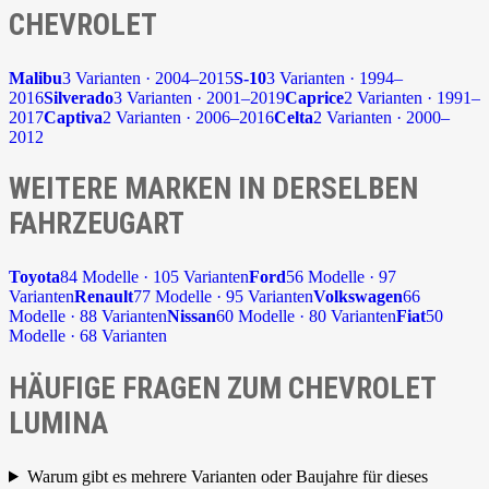
CHEVROLET
Malibu
3 Varianten · 2004–2015
S-10
3 Varianten · 1994–
2016
Silverado
3 Varianten · 2001–2019
Caprice
2 Varianten · 1991–
2017
Captiva
2 Varianten · 2006–2016
Celta
2 Varianten · 2000–
2012
WEITERE MARKEN IN DERSELBEN
FAHRZEUGART
Toyota
84 Modelle · 105 Varianten
Ford
56 Modelle · 97
Varianten
Renault
77 Modelle · 95 Varianten
Volkswagen
66
Modelle · 88 Varianten
Nissan
60 Modelle · 80 Varianten
Fiat
50
Modelle · 68 Varianten
HÄUFIGE FRAGEN ZUM CHEVROLET
LUMINA
Warum gibt es mehrere Varianten oder Baujahre für dieses