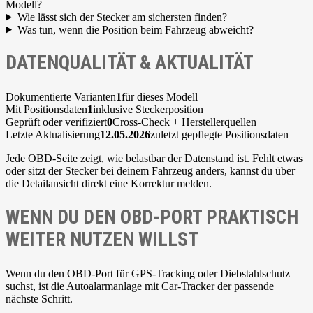
Modell?
Wie lässt sich der Stecker am sichersten finden?
Was tun, wenn die Position beim Fahrzeug abweicht?
DATENQUALITÄT & AKTUALITÄT
Dokumentierte Varianten
1
für dieses Modell
Mit Positionsdaten
1
inklusive Steckerposition
Geprüft oder verifiziert
0
Cross-Check + Herstellerquellen
Letzte Aktualisierung
12.05.2026
zuletzt gepflegte Positionsdaten
Jede OBD-Seite zeigt, wie belastbar der Datenstand ist. Fehlt etwas
oder sitzt der Stecker bei deinem Fahrzeug anders, kannst du über
die Detailansicht direkt eine Korrektur melden.
WENN DU DEN OBD-PORT PRAKTISCH
WEITER NUTZEN WILLST
Wenn du den OBD-Port für GPS-Tracking oder Diebstahlschutz
suchst, ist die Autoalarmanlage mit Car-Tracker der passende
nächste Schritt.