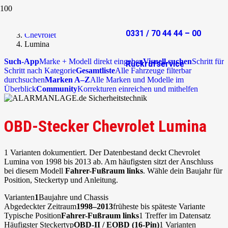
Start
OBD-Stecker
0331 / 70 44 44 – 00
Chevrolet
Lumina
Such-App
Marke + Modell direkt eingeben
Visuell suchen
Schritt für
Rückrufservice
Schritt nach Kategorie
Gesamtliste
Alle Fahrzeuge filterbar
durchsuchen
Marken A–Z
Alle Marken und Modelle im
Überblick
Community
Korrekturen einreichen und mithelfen
OBD-Stecker Chevrolet Lumina
1 Varianten dokumentiert. Der Datenbestand deckt Chevrolet
Lumina von 1998 bis 2013 ab. Am häufigsten sitzt der Anschluss
bei diesem Modell
Fahrer-Fußraum links
. Wähle dein Baujahr für
Position, Steckertyp und Anleitung.
Varianten
1
Baujahre und Chassis
Abgedeckter Zeitraum
1998–2013
früheste bis späteste Variante
Typische Position
Fahrer-Fußraum links
1 Treffer im Datensatz
Häufigster Steckertyp
OBD-II / EOBD (16-Pin)
1 Varianten