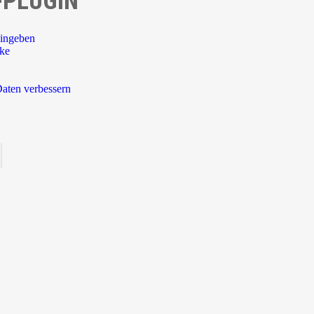
-PLUGIN
ingeben
rke
aten verbessern