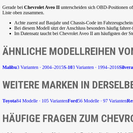
Gerade bei
Chevrolet Aveo II
unterscheiden sich OBD-Positionen oft 
Liste oben zusammen.
Achte zuerst auf Baujahr und Chassis-Code im Fahrzeugschein
Bei diesem Modell sitzt der Anschluss besonders häufig fahrer-
Im Datensatz taucht bei Chevrolet Aveo II am häufigsten der 
ÄHNLICHE MODELLREIHEN VO
Malibu
3 Varianten · 2004–2015
S-10
3 Varianten · 1994–2016
Silver
WEITERE MARKEN IN DERSELB
Toyota
84 Modelle · 105 Varianten
Ford
56 Modelle · 97 Varianten
Re
HÄUFIGE FRAGEN ZUM CHEVRO