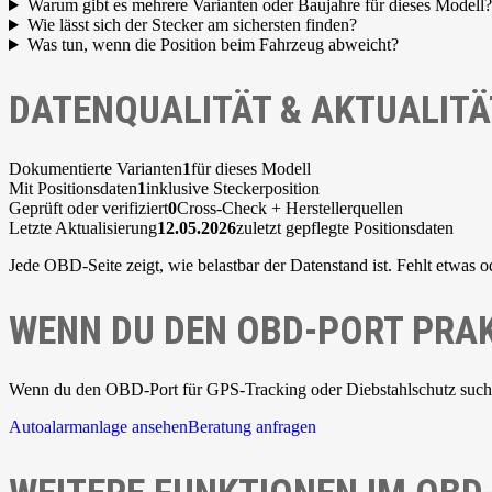
Warum gibt es mehrere Varianten oder Baujahre für dieses Modell?
Wie lässt sich der Stecker am sichersten finden?
Was tun, wenn die Position beim Fahrzeug abweicht?
DATENQUALITÄT & AKTUALITÄ
Dokumentierte Varianten
1
für dieses Modell
Mit Positionsdaten
1
inklusive Steckerposition
Geprüft oder verifiziert
0
Cross-Check + Herstellerquellen
Letzte Aktualisierung
12.05.2026
zuletzt gepflegte Positionsdaten
Jede OBD-Seite zeigt, wie belastbar der Datenstand ist. Fehlt etwas o
WENN DU DEN OBD-PORT PRAK
Wenn du den OBD-Port für GPS-Tracking oder Diebstahlschutz suchst,
Autoalarmanlage ansehen
Beratung anfragen