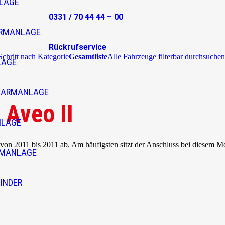
LAGE
0331 / 70 44 44 – 00
RMANLAGE
Rückrufservice
 Schritt nach Kategorie
Gesamtliste
Alle Fahrzeuge filterbar durchsuchen
LAGE
LARMANLAGE
 Aveo II
NLAGE
 von 2011 bis 2011 ab. Am häufigsten sitzt der Anschluss bei diesem M
RMANLAGE
INDER