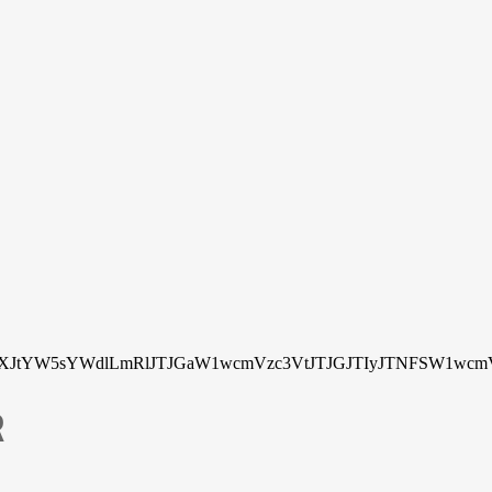
tYW5sYWdlLmRlJTJGaW1wcmVzc3VtJTJGJTIyJTNFSW1wcmV
R