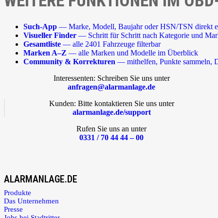
WEITERE FUNKTIONEN IM OBD
Such-App
— Marke, Modell, Baujahr oder HSN/TSN direkt e
Visueller Finder
— Schritt für Schritt nach Kategorie und Ma
Gesamtliste
— alle 2401 Fahrzeuge filterbar
Marken A–Z
— alle Marken und Modelle im Überblick
Community & Korrekturen
— mithelfen, Punkte sammeln, D
Interessenten: Schreiben Sie uns unter
anfragen@alarmanlage.de
Kunden: Bitte kontaktieren Sie uns unter
alarmanlage.de/support
Rufen Sie uns an unter
0331 / 70 44 44 – 00
ALARMANLAGE.DE
Produkte
Das Unternehmen
Presse
Jobs bei Stadtritter