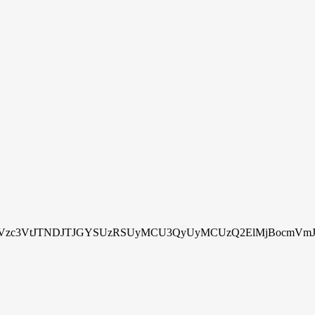
zc3VtJTNDJTJGYSUzRSUyMCU3QyUyMCUzQ2ElMjBocmVmJTN