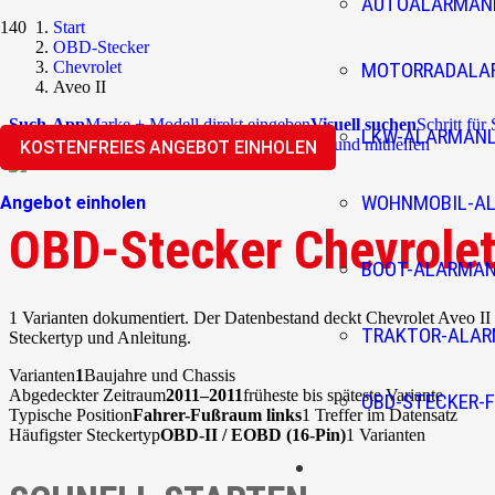
AUTOALARMAN
Start
OBD-Stecker
Chevrolet
MOTORRADALA
Aveo II
Such-App
Marke + Modell direkt eingeben
Visuell suchen
Schritt für
LKW-ALARMAN
Überblick
Community
Korrekturen einreichen und mithelfen
KOSTENFREIES ANGEBOT EINHOLEN
WOHNMOBIL-A
Angebot einholen
OBD-Stecker Chevrolet
BOOT-ALARMA
1 Varianten dokumentiert. Der Datenbestand deckt Chevrolet Aveo II
TRAKTOR-ALA
Steckertyp und Anleitung.
Varianten
1
Baujahre und Chassis
Abgedeckter Zeitraum
2011–2011
früheste bis späteste Variante
OBD-STECKER-F
Typische Position
Fahrer-Fußraum links
1 Treffer im Datensatz
Häufigster Steckertyp
OBD-II / EOBD (16-Pin)
1 Varianten