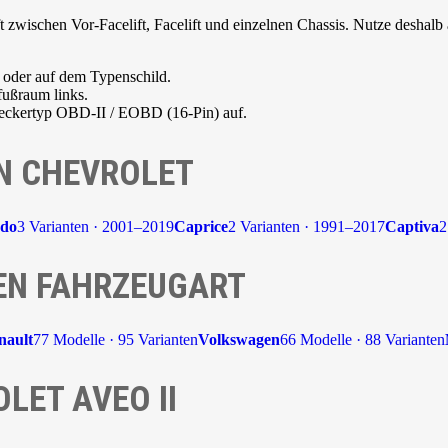
zwischen Vor-Facelift, Facelift und einzelnen Chassis. Nutze deshalb 
 oder auf dem Typenschild.
fußraum links.
Steckertyp OBD-II / EOBD (16-Pin) auf.
N CHEVROLET
ado
3 Varianten · 2001–2019
Caprice
2 Varianten · 1991–2017
Captiva
2
EN FAHRZEUGART
nault
77 Modelle · 95 Varianten
Volkswagen
66 Modelle · 88 Varianten
LET AVEO II