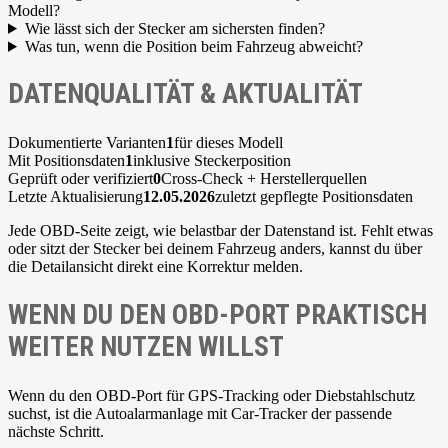
Modell?
Wie lässt sich der Stecker am sichersten finden?
Was tun, wenn die Position beim Fahrzeug abweicht?
DATENQUALITÄT & AKTUALITÄT
Dokumentierte Varianten
1
für dieses Modell
Mit Positionsdaten
1
inklusive Steckerposition
Geprüft oder verifiziert
0
Cross-Check + Herstellerquellen
Letzte Aktualisierung
12.05.2026
zuletzt gepflegte Positionsdaten
Jede OBD-Seite zeigt, wie belastbar der Datenstand ist. Fehlt etwas
oder sitzt der Stecker bei deinem Fahrzeug anders, kannst du über
die Detailansicht direkt eine Korrektur melden.
WENN DU DEN OBD-PORT PRAKTISCH
WEITER NUTZEN WILLST
Wenn du den OBD-Port für GPS-Tracking oder Diebstahlschutz
suchst, ist die Autoalarmanlage mit Car-Tracker der passende
nächste Schritt.