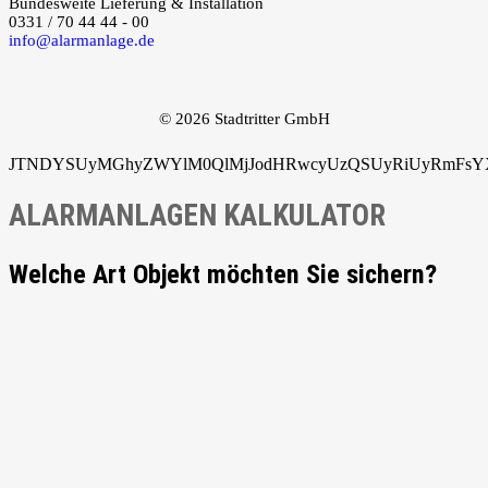
Bundesweite Lieferung & Installation
0331 / 70 44 44 - 00
info@alarmanlage.de
© 2026 Stadtritter GmbH
JTNDYSUyMGhyZWYlM0QlMjJodHRwcyUzQSUyRiUyRmFsYXJ
ALARMANLAGEN KALKULATOR
Welche Art Objekt möchten Sie sichern?