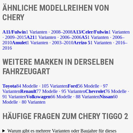
ÄHNLICHE MODELLREIHEN VON
CHERY
A11/Fulwin
1 Varianten · 2008–2008
A13/Celer/Fulwin
1 Varianten
· 2009–2015
A21
1 Varianten · 2006–2006
A5
1 Varianten · 2006–
2010
Amulet
1 Varianten · 2003–2010
Arrizo 5
1 Varianten · 2016–
2016
WEITERE MARKEN IN DERSELBEN
FAHRZEUGART
Toyota
84 Modelle · 105 Varianten
Ford
56 Modelle · 97
Varianten
Renault
77 Modelle · 95 Varianten
Chevrolet
76 Modelle ·
91 Varianten
Volkswagen
66 Modelle · 88 Varianten
Nissan
60
Modelle · 80 Varianten
HÄUFIGE FRAGEN ZUM CHERY TIGGO 2
Warum gibt es mehrere Varianten oder Baujahre für dieses