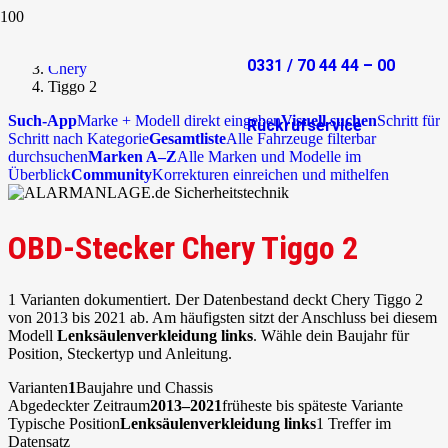
Start
OBD-Stecker
0331 / 70 44 44 – 00
Chery
Tiggo 2
Such-App
Marke + Modell direkt eingeben
Visuell suchen
Schritt für
Rückrufservice
Schritt nach Kategorie
Gesamtliste
Alle Fahrzeuge filterbar
durchsuchen
Marken A–Z
Alle Marken und Modelle im
Überblick
Community
Korrekturen einreichen und mithelfen
OBD-Stecker Chery Tiggo 2
1 Varianten dokumentiert. Der Datenbestand deckt Chery Tiggo 2
von 2013 bis 2021 ab. Am häufigsten sitzt der Anschluss bei diesem
Modell
Lenksäulenverkleidung links
. Wähle dein Baujahr für
Position, Steckertyp und Anleitung.
Varianten
1
Baujahre und Chassis
Abgedeckter Zeitraum
2013–2021
früheste bis späteste Variante
Typische Position
Lenksäulenverkleidung links
1 Treffer im
Datensatz