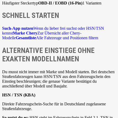
Häufigster Steckertyp
OBD-II / EOBD (16-Pin)
1 Varianten
SCHNELL STARTEN
Such-App nutzen
Wenn du lieber frei suchst oder HSN/TSN
kennst
Marke Chery
Zur Übersicht aller Chery-
Modelle
Gesamtliste
Alle Fahrzeuge und Positionen filtern
ALTERNATIVE EINSTIEGE OHNE
EXAKTEN MODELLNAMEN
Du musst nicht immer mit Marke und Modell starten. Bei deutschen
Straßenfahrzeugen kann HSN/TSN aus dem Fahrzeugschein den
Einstieg beschleunigen; die genaue Variante bestätigst du
anschließend über Modell und Baujahr.
HSN / TSN (KBA)
Direkte Fahrzeugschein-Suche für in Deutschland zugelassene
Straßenfahrzeuge.
So nutzt du es:
HSN steht im Fahrzeugschein in Feld 2.1, TSN in