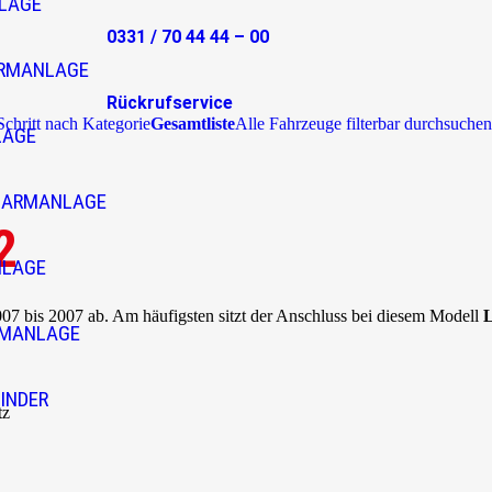
LAGE
0331 / 70 44 44 – 00
RMANLAGE
Rückrufservice
 Schritt nach Kategorie
Gesamtliste
Alle Fahrzeuge filterbar durchsuchen
LAGE
LARMANLAGE
2
NLAGE
7 bis 2007 ab. Am häufigsten sitzt der Anschluss bei diesem Modell
L
RMANLAGE
INDER
tz