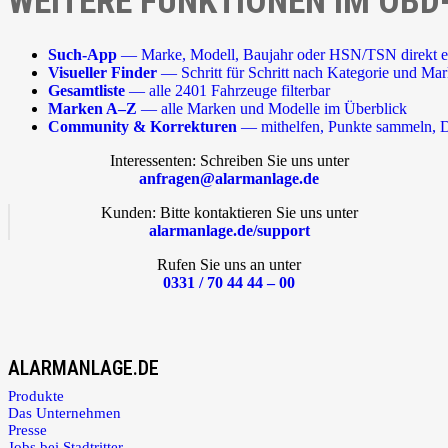
WEITERE FUNKTIONEN IM OBD
Such-App
— Marke, Modell, Baujahr oder HSN/TSN direkt e
Visueller Finder
— Schritt für Schritt nach Kategorie und Ma
Gesamtliste
— alle 2401 Fahrzeuge filterbar
Marken A–Z
— alle Marken und Modelle im Überblick
Community & Korrekturen
— mithelfen, Punkte sammeln, D
Interessenten: Schreiben Sie uns unter
anfragen@alarmanlage.de
Kunden: Bitte kontaktieren Sie uns unter
alarmanlage.de/support
Rufen Sie uns an unter
0331 / 70 44 44 – 00
ALARMANLAGE.DE
Produkte
Das Unternehmen
Presse
Jobs bei Stadtritter