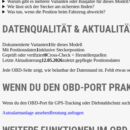
Warum gibt es mehrere Varianten oder Baujahre für dieses Modell?
Wie lässt sich der Stecker am sichersten finden?
Was tun, wenn die Position beim Fahrzeug abweicht?
DATENQUALITÄT & AKTUALITÄ
Dokumentierte Varianten
1
für dieses Modell
Mit Positionsdaten
1
inklusive Steckerposition
Geprüft oder verifiziert
0
Cross-Check + Herstellerquellen
Letzte Aktualisierung
12.05.2026
zuletzt gepflegte Positionsdaten
Jede OBD-Seite zeigt, wie belastbar der Datenstand ist. Fehlt etwas o
WENN DU DEN OBD-PORT PRAK
Wenn du den OBD-Port für GPS-Tracking oder Diebstahlschutz suchst,
Autoalarmanlage ansehen
Beratung anfragen