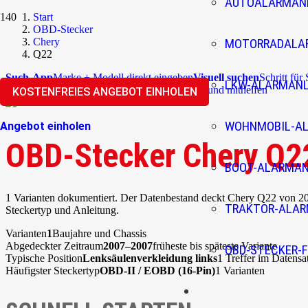
AUTOALARMAN
Start
OBD-Stecker
Chery
MOTORRADALA
Q22
Such-App
Marke + Modell direkt eingeben
Visuell suchen
Schritt für
LKW-ALARMAN
Überblick
Community
Korrekturen einreichen und mithelfen
KOSTENFREIES ANGEBOT EINHOLEN
WOHNMOBIL-A
Angebot einholen
OBD-Stecker Chery Q2
BOOT-ALARMA
1 Varianten dokumentiert. Der Datenbestand deckt Chery Q22 von 200
TRAKTOR-ALA
Steckertyp und Anleitung.
Varianten
1
Baujahre und Chassis
Abgedeckter Zeitraum
2007–2007
früheste bis späteste Variante
OBD-STECKER-F
Typische Position
Lenksäulenverkleidung links
1 Treffer im Datensa
Häufigster Steckertyp
OBD-II / EOBD (16-Pin)
1 Varianten