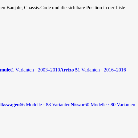
en Baujahr, Chassis-Code und die sichtbare Position in der Liste
mulet
1 Varianten · 2003–2010
Arrizo 5
1 Varianten · 2016–2016
lkswagen
66 Modelle · 88 Varianten
Nissan
60 Modelle · 80 Varianten