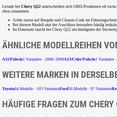
Gerade bei
Chery Q22
unterscheiden sich OBD-Positionen oft zwische
oben zusammen.
Achte zuerst auf Baujahr und Chassis-Code im Fahrzeugschein
Bei diesem Modell sitzt der Anschluss besonders häufig lenksäu
Im Datensatz taucht bei Chery Q22 am häufigsten der Stecker
ÄHNLICHE MODELLREIHEN VO
A11/Fulwin
1 Varianten · 2008–2008
A13/Celer/Fulwin
1 Varianten 
WEITERE MARKEN IN DERSELB
Toyota
84 Modelle · 105 Varianten
Ford
56 Modelle · 97 Varianten
Re
HÄUFIGE FRAGEN ZUM CHERY