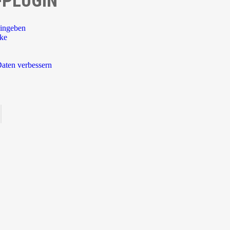
-PLUGIN
ingeben
rke
aten verbessern