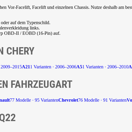
n Vor-Facelift, Facelift und einzelnen Chassis. Nutze deshalb am best
 oder auf dem Typenschild.
lenverkleidung links.
typ OBD-II / EOBD (16-Pin) auf.
N CHERY
· 2009–2015
A21
1 Varianten · 2006–2006
A5
1 Varianten · 2006–2010
A
EN FAHRZEUGART
nault
77 Modelle · 95 Varianten
Chevrolet
76 Modelle · 91 Varianten
Vo
 Q22