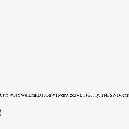
tYW5sYWdlLmRlJTJGaW1wcmVzc3VtJTJGJTIyJTNFSW1wcmV
R