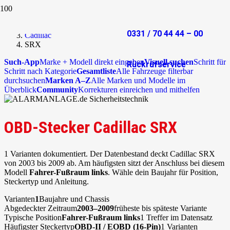
Start
OBD-Stecker
0331 / 70 44 44 – 00
Cadillac
SRX
Such-App
Marke + Modell direkt eingeben
Visuell suchen
Schritt für
Rückrufservice
Schritt nach Kategorie
Gesamtliste
Alle Fahrzeuge filterbar
durchsuchen
Marken A–Z
Alle Marken und Modelle im
Überblick
Community
Korrekturen einreichen und mithelfen
OBD-Stecker Cadillac SRX
1 Varianten dokumentiert. Der Datenbestand deckt Cadillac SRX
von 2003 bis 2009 ab. Am häufigsten sitzt der Anschluss bei diesem
Modell
Fahrer-Fußraum links
. Wähle dein Baujahr für Position,
Steckertyp und Anleitung.
Varianten
1
Baujahre und Chassis
Abgedeckter Zeitraum
2003–2009
früheste bis späteste Variante
Typische Position
Fahrer-Fußraum links
1 Treffer im Datensatz
Häufigster Steckertyp
OBD-II / EOBD (16-Pin)
1 Varianten