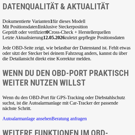
DATENQUALITÄT & AKTUALITÄT
Dokumentierte Varianten
1
für dieses Modell
Mit Positionsdaten
1
inklusive Steckerposition
Geprüft oder verifiziert
0
Cross-Check + Herstellerquellen
Letzte Aktualisierung
12.05.2026
zuletzt gepflegte Positionsdaten
Jede OBD-Seite zeigt, wie belastbar der Datenstand ist. Fehlt etwas
oder sitzt der Stecker bei deinem Fahrzeug anders, kannst du über
die Detailansicht direkt eine Korrektur melden.
WENN DU DEN OBD-PORT PRAKTISCH
WEITER NUTZEN WILLST
Wenn du den OBD-Port für GPS-Tracking oder Diebstahlschutz
suchst, ist die Autoalarmanlage mit Car-Tracker der passende
nächste Schritt.
Autoalarmanlage ansehen
Beratung anfragen
WEITERE FUNKTIONEN IM OBD-