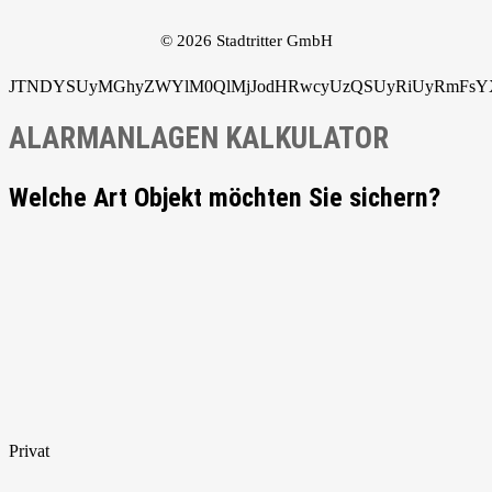
© 2026 Stadtritter GmbH
JTNDYSUyMGhyZWYlM0QlMjJodHRwcyUzQSUyRiUyRmFsYXJ
ALARMANLAGEN KALKULATOR
Welche Art Objekt möchten Sie sichern?
Privat