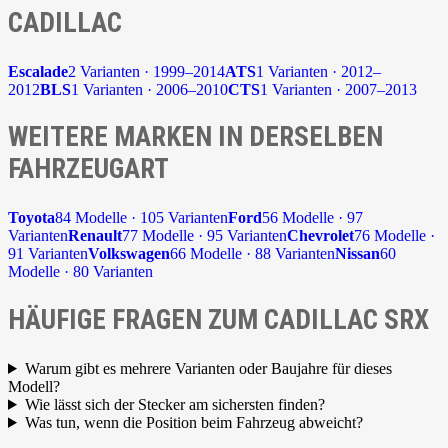
CADILLAC
Escalade
2 Varianten · 1999–2014
ATS
1 Varianten · 2012–
2012
BLS
1 Varianten · 2006–2010
CTS
1 Varianten · 2007–2013
WEITERE MARKEN IN DERSELBEN
FAHRZEUGART
Toyota
84 Modelle · 105 Varianten
Ford
56 Modelle · 97
Varianten
Renault
77 Modelle · 95 Varianten
Chevrolet
76 Modelle ·
91 Varianten
Volkswagen
66 Modelle · 88 Varianten
Nissan
60
Modelle · 80 Varianten
HÄUFIGE FRAGEN ZUM CADILLAC SRX
Warum gibt es mehrere Varianten oder Baujahre für dieses
Modell?
Wie lässt sich der Stecker am sichersten finden?
Was tun, wenn die Position beim Fahrzeug abweicht?