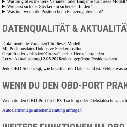
Warum gibt es mehrere Varianten oder Baujahre für dieses Modell?
Wie lässt sich der Stecker am sichersten finden?
Was tun, wenn die Position beim Fahrzeug abweicht?
DATENQUALITÄT & AKTUALITÄ
Dokumentierte Varianten
1
für dieses Modell
Mit Positionsdaten
1
inklusive Steckerposition
Geprüft oder verifiziert
0
Cross-Check + Herstellerquellen
Letzte Aktualisierung
12.05.2026
zuletzt gepflegte Positionsdaten
Jede OBD-Seite zeigt, wie belastbar der Datenstand ist. Fehlt etwas o
WENN DU DEN OBD-PORT PRAK
Wenn du den OBD-Port für GPS-Tracking oder Diebstahlschutz suchst,
Autoalarmanlage ansehen
Beratung anfragen