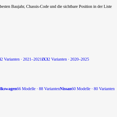
esten Baujahr, Chassis-Code und die sichtbare Position in der Liste
4
2 Varianten · 2021–2021
iX3
2 Varianten · 2020–2025
lkswagen
66 Modelle · 88 Varianten
Nissan
60 Modelle · 80 Varianten