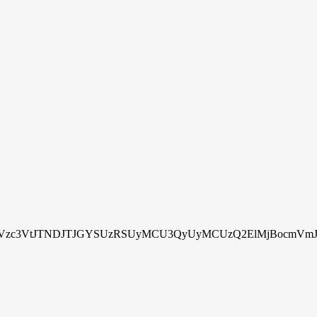
zc3VtJTNDJTJGYSUzRSUyMCU3QyUyMCUzQ2ElMjBocmVmJTN