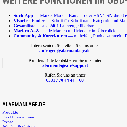
WEITERE FUNKTIONEN IM OBD
Such-App
— Marke, Modell, Baujahr oder HSN/TSN direkt e
Visueller Finder
— Schritt für Schritt nach Kategorie und Ma
Gesamtliste
— alle 2401 Fahrzeuge filterbar
Marken A–Z
— alle Marken und Modelle im Überblick
Community & Korrekturen
— mithelfen, Punkte sammeln, D
Interessenten: Schreiben Sie uns unter
anfragen@alarmanlage.de
Kunden: Bitte kontaktieren Sie uns unter
alarmanlage.de/support
Rufen Sie uns an unter
0331 / 70 44 44 – 00
ALARMANLAGE.DE
Produkte
Das Unternehmen
Presse
Jobs bei Stadtritter