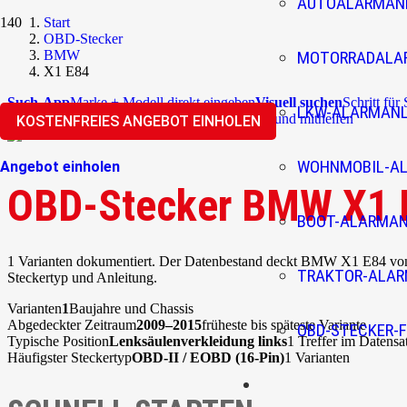
AUTOALARMAN
Start
OBD-Stecker
BMW
MOTORRADALA
X1 E84
Such-App
Marke + Modell direkt eingeben
Visuell suchen
Schritt für
LKW-ALARMAN
Überblick
Community
Korrekturen einreichen und mithelfen
KOSTENFREIES ANGEBOT EINHOLEN
WOHNMOBIL-A
Angebot einholen
OBD-Stecker BMW X1 
BOOT-ALARMA
1 Varianten dokumentiert. Der Datenbestand deckt BMW X1 E84 von 
TRAKTOR-ALA
Steckertyp und Anleitung.
Varianten
1
Baujahre und Chassis
Abgedeckter Zeitraum
2009–2015
früheste bis späteste Variante
OBD-STECKER-F
Typische Position
Lenksäulenverkleidung links
1 Treffer im Datensa
Häufigster Steckertyp
OBD-II / EOBD (16-Pin)
1 Varianten