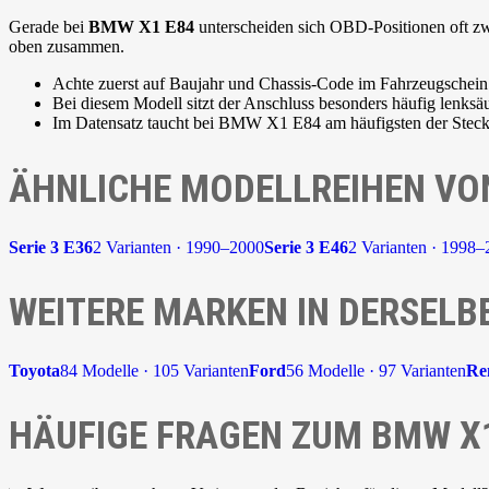
Gerade bei
BMW X1 E84
unterscheiden sich OBD-Positionen oft zwi
oben zusammen.
Achte zuerst auf Baujahr und Chassis-Code im Fahrzeugschein
Bei diesem Modell sitzt der Anschluss besonders häufig lenksäu
Im Datensatz taucht bei BMW X1 E84 am häufigsten der Stec
ÄHNLICHE MODELLREIHEN V
Serie 3 E36
2 Varianten · 1990–2000
Serie 3 E46
2 Varianten · 1998
WEITERE MARKEN IN DERSELB
Toyota
84 Modelle · 105 Varianten
Ford
56 Modelle · 97 Varianten
Re
HÄUFIGE FRAGEN ZUM BMW X