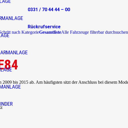
LAGE
0331 / 70 44 44 – 00
RMANLAGE
Rückrufservice
 Schritt nach Kategorie
Gesamtliste
Alle Fahrzeuge filterbar durchsuchen
LAGE
LARMANLAGE
E84
NLAGE
2009 bis 2015 ab. Am häufigsten sitzt der Anschluss bei diesem Mod
RMANLAGE
INDER
tz