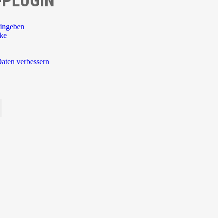
-PLUGIN
ingeben
rke
aten verbessern