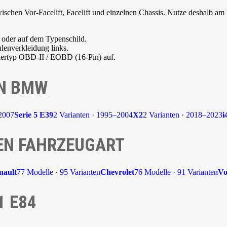
schen Vor-Facelift, Facelift und einzelnen Chassis. Nutze deshalb am b
 oder auf dem Typenschild.
lenverkleidung links.
kertyp OBD-II / EOBD (16-Pin) auf.
ON BMW
–2007
Serie 5 E39
2 Varianten · 1995–2004
X2
2 Varianten · 2018–2023
i
EN FAHRZEUGART
nault
77 Modelle · 95 Varianten
Chevrolet
76 Modelle · 91 Varianten
Vo
1 E84