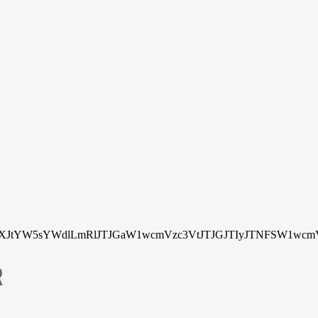
tYW5sYWdlLmRlJTJGaW1wcmVzc3VtJTJGJTIyJTNFSW1wcmV
R