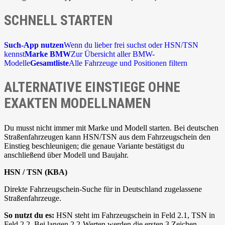
SCHNELL STARTEN
Such-App nutzen
Wenn du lieber frei suchst oder HSN/TSN
kennst
Marke BMW
Zur Übersicht aller BMW-
Modelle
Gesamtliste
Alle Fahrzeuge und Positionen filtern
ALTERNATIVE EINSTIEGE OHNE
EXAKTEN MODELLNAMEN
Du musst nicht immer mit Marke und Modell starten. Bei deutschen
Straßenfahrzeugen kann HSN/TSN aus dem Fahrzeugschein den
Einstieg beschleunigen; die genaue Variante bestätigst du
anschließend über Modell und Baujahr.
HSN / TSN (KBA)
Direkte Fahrzeugschein-Suche für in Deutschland zugelassene
Straßenfahrzeuge.
So nutzt du es:
HSN steht im Fahrzeugschein in Feld 2.1, TSN in
Feld 2.2. Bei langen 2.2-Werten werden die ersten 3 Zeichen