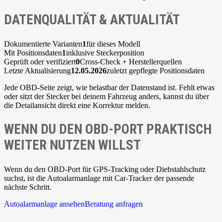
DATENQUALITÄT & AKTUALITÄT
Dokumentierte Varianten
1
für dieses Modell
Mit Positionsdaten
1
inklusive Steckerposition
Geprüft oder verifiziert
0
Cross-Check + Herstellerquellen
Letzte Aktualisierung
12.05.2026
zuletzt gepflegte Positionsdaten
Jede OBD-Seite zeigt, wie belastbar der Datenstand ist. Fehlt etwas
oder sitzt der Stecker bei deinem Fahrzeug anders, kannst du über
die Detailansicht direkt eine Korrektur melden.
WENN DU DEN OBD-PORT PRAKTISCH
WEITER NUTZEN WILLST
Wenn du den OBD-Port für GPS-Tracking oder Diebstahlschutz
suchst, ist die Autoalarmanlage mit Car-Tracker der passende
nächste Schritt.
Autoalarmanlage ansehen
Beratung anfragen