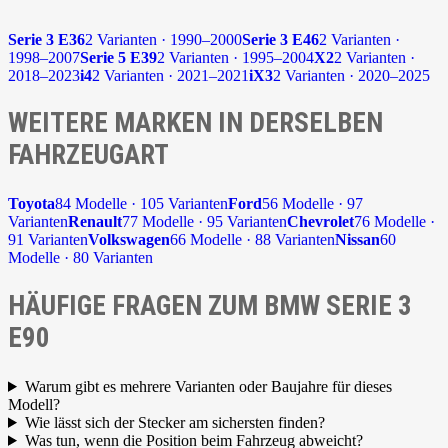
Serie 3 E36
2 Varianten · 1990–2000
Serie 3 E46
2 Varianten ·
1998–2007
Serie 5 E39
2 Varianten · 1995–2004
X2
2 Varianten ·
2018–2023
i4
2 Varianten · 2021–2021
iX3
2 Varianten · 2020–2025
WEITERE MARKEN IN DERSELBEN
FAHRZEUGART
Toyota
84 Modelle · 105 Varianten
Ford
56 Modelle · 97
Varianten
Renault
77 Modelle · 95 Varianten
Chevrolet
76 Modelle ·
91 Varianten
Volkswagen
66 Modelle · 88 Varianten
Nissan
60
Modelle · 80 Varianten
HÄUFIGE FRAGEN ZUM BMW SERIE 3
E90
Warum gibt es mehrere Varianten oder Baujahre für dieses
Modell?
Wie lässt sich der Stecker am sichersten finden?
Was tun, wenn die Position beim Fahrzeug abweicht?