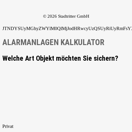
© 2026 Stadtritter GmbH
JTNDYSUyMGhyZWYlM0QlMjJodHRwcyUzQSUyRiUyRmFsYXJ
ALARMANLAGEN KALKULATOR
Welche Art Objekt möchten Sie sichern?
Privat