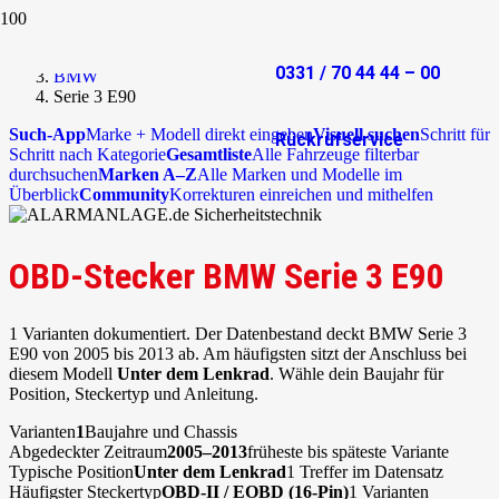
Start
OBD-Stecker
0331 / 70 44 44 – 00
BMW
Serie 3 E90
Such-App
Marke + Modell direkt eingeben
Visuell suchen
Schritt für
Rückrufservice
Schritt nach Kategorie
Gesamtliste
Alle Fahrzeuge filterbar
durchsuchen
Marken A–Z
Alle Marken und Modelle im
Überblick
Community
Korrekturen einreichen und mithelfen
OBD-Stecker BMW Serie 3 E90
1 Varianten dokumentiert. Der Datenbestand deckt BMW Serie 3
E90 von 2005 bis 2013 ab. Am häufigsten sitzt der Anschluss bei
diesem Modell
Unter dem Lenkrad
. Wähle dein Baujahr für
Position, Steckertyp und Anleitung.
Varianten
1
Baujahre und Chassis
Abgedeckter Zeitraum
2005–2013
früheste bis späteste Variante
Typische Position
Unter dem Lenkrad
1 Treffer im Datensatz
Häufigster Steckertyp
OBD-II / EOBD (16-Pin)
1 Varianten