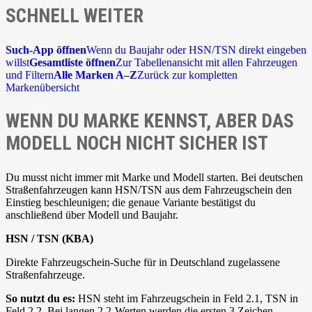
SCHNELL WEITER
Such-App öffnen
Wenn du Baujahr oder HSN/TSN direkt eingeben
willst
Gesamtliste öffnen
Zur Tabellenansicht mit allen Fahrzeugen
und Filtern
Alle Marken A–Z
Zurück zur kompletten
Markenübersicht
WENN DU MARKE KENNST, ABER DAS
MODELL NOCH NICHT SICHER IST
Du musst nicht immer mit Marke und Modell starten. Bei deutschen
Straßenfahrzeugen kann HSN/TSN aus dem Fahrzeugschein den
Einstieg beschleunigen; die genaue Variante bestätigst du
anschließend über Modell und Baujahr.
HSN / TSN (KBA)
Direkte Fahrzeugschein-Suche für in Deutschland zugelassene
Straßenfahrzeuge.
So nutzt du es:
HSN steht im Fahrzeugschein in Feld 2.1, TSN in
Feld 2.2. Bei langen 2.2-Werten werden die ersten 3 Zeichen