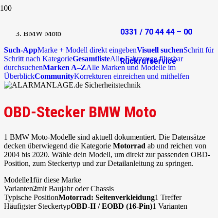
Start
OBD-Stecker
0331 / 70 44 44 – 00
BMW Moto
Such-App
Marke + Modell direkt eingeben
Visuell suchen
Schritt für
Schritt nach Kategorie
Gesamtliste
Alle Fahrzeuge filterbar
Rückrufservice
durchsuchen
Marken A–Z
Alle Marken und Modelle im
Überblick
Community
Korrekturen einreichen und mithelfen
OBD-Stecker BMW Moto
1 BMW Moto-Modelle sind aktuell dokumentiert. Die Datensätze
decken überwiegend die Kategorie
Motorrad
ab und reichen von
2004 bis 2020. Wähle dein Modell, um direkt zur passenden OBD-
Position, zum Steckertyp und zur Detailanleitung zu springen.
Modelle
1
für diese Marke
Varianten
2
mit Baujahr oder Chassis
Typische Position
Motorrad: Seitenverkleidung
1 Treffer
Häufigster Steckertyp
OBD-II / EOBD (16-Pin)
1 Varianten