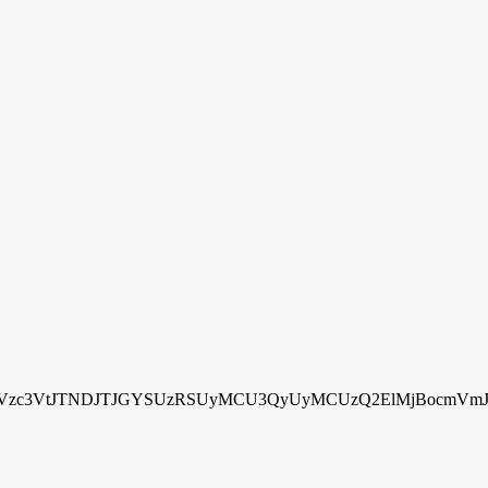
zc3VtJTNDJTJGYSUzRSUyMCU3QyUyMCUzQ2ElMjBocmVmJTN