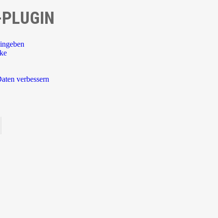
-PLUGIN
ingeben
rke
aten verbessern