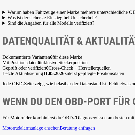
Warum haben Fahrzeuge einer Marke mehrere unterschiedliche O
Was ist der sicherste Einstieg bei Unsicherheit?
Sind die Angaben für alle Modelle verifiziert?
DATENQUALITÄT & AKTUALITÄ
Dokumentierte Varianten
6
für diese Marke
Mit Positionsdaten
6
inklusive Steckerposition
Geprüft oder verifiziert
0
Cross-Check + Herstellerquellen
Letzte Aktualisierung
11.05.2026
zuletzt gepflegte Positionsdaten
Jede OBD-Seite zeigt, wie belastbar der Datenstand ist. Fehlt etwas o
WENN DU DEN OBD-PORT FÜR
Für Motorräder kombinierst du OBD-/Diagnosewissen am besten mit
Motorradalarmanlage ansehen
Beratung anfragen