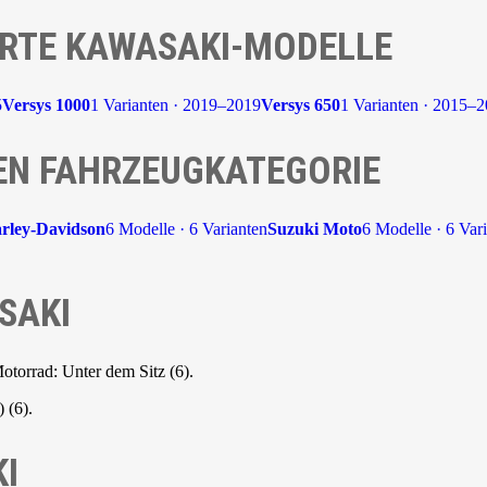
RTE KAWASAKI-MODELLE
5
Versys 1000
1 Varianten · 2019–2019
Versys 650
1 Varianten · 2015–
EN FAHRZEUGKATEGORIE
rley-Davidson
6 Modelle · 6 Varianten
Suzuki Moto
6 Modelle · 6 Var
SAKI
otorrad: Unter dem Sitz (6).
 (6).
I