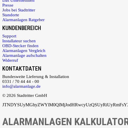
Das Unternehmen
Presse
Jobs bei Stadtritter
Standorte
Alarmanlagen Ratgeber
KUNDENBEREICH
Support
Installateur suchen
OBD-Stecker finden
Alarmanlagen Vergleich
Alarmanlage aufschalten
Widerruf
KONTAKTDATEN
Bundesweite Lieferung & Installation
0331 / 70 44 44 - 00
info@alarmanlage.de
© 2026 Stadtritter GmbH
JTNDYSUyMGhyZWYlM0QlMjJodHRwcyUzQSUyRiUyRmFsYXJ
ALARMANLAGEN KALKULATO