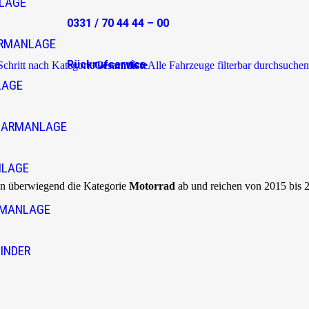
LAGE
0331 / 70 44 44 – 00
RMANLAGE
Rückrufservice
 Schritt nach Kategorie
Gesamtliste
Alle Fahrzeuge filterbar durchsuchen
LAGE
LARMANLAGE
NLAGE
en überwiegend die Kategorie
Motorrad
ab und reichen von 2015 bis 
RMANLAGE
INDER