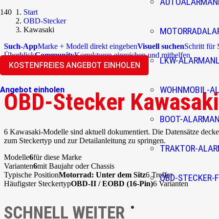
AUTOALARMAN
Start
OBD-Stecker
Kawasaki
MOTORRADALA
Such-App
Marke + Modell direkt eingeben
Visuell suchen
Schritt für
Überblick
Community
Korrekturen einreichen und mithelfen
LKW-ALARMAN
KOSTENFREIES ANGEBOT EINHOLEN
WOHNMOBIL-A
Angebot einholen
OBD-Stecker Kawasaki
BOOT-ALARMA
6 Kawasaki-Modelle sind aktuell dokumentiert. Die Datensätze deck
zum Steckertyp und zur Detailanleitung zu springen.
TRAKTOR-ALA
Modelle
6
für diese Marke
Varianten
6
mit Baujahr oder Chassis
Typische Position
Motorrad: Unter dem Sitz
6 Treffer
OBD-STECKER-F
Häufigster Steckertyp
OBD-II / EOBD (16-Pin)
6 Varianten
SCHNELL WEITER