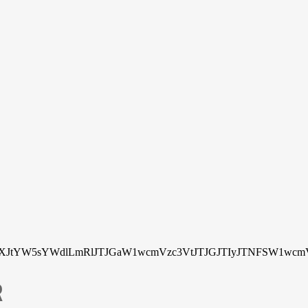
tYW5sYWdlLmRlJTJGaW1wcmVzc3VtJTJGJTIyJTNFSW1wcmV
R