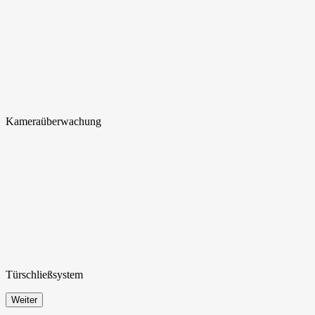
Kamera
überwachung
Türschließ
system
Weiter