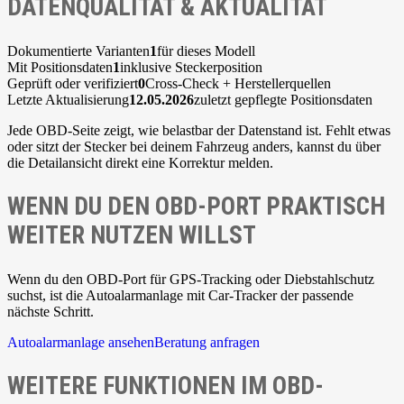
DATENQUALITÄT & AKTUALITÄT
Dokumentierte Varianten
1
für dieses Modell
Mit Positionsdaten
1
inklusive Steckerposition
Geprüft oder verifiziert
0
Cross-Check + Herstellerquellen
Letzte Aktualisierung
12.05.2026
zuletzt gepflegte Positionsdaten
Jede OBD-Seite zeigt, wie belastbar der Datenstand ist. Fehlt etwas
oder sitzt der Stecker bei deinem Fahrzeug anders, kannst du über
die Detailansicht direkt eine Korrektur melden.
WENN DU DEN OBD-PORT PRAKTISCH
WEITER NUTZEN WILLST
Wenn du den OBD-Port für GPS-Tracking oder Diebstahlschutz
suchst, ist die Autoalarmanlage mit Car-Tracker der passende
nächste Schritt.
Autoalarmanlage ansehen
Beratung anfragen
WEITERE FUNKTIONEN IM OBD-