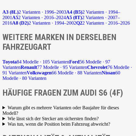
A3 (8L)
2 Varianten · 1996–2003
A4 (B5)
2 Varianten · 1994–
2001
A5
2 Varianten · 2016–2024
A5 (8T)
2 Varianten · 2007–
2016
A8 (D2)
2 Varianten · 1994–2002
Q2
2 Varianten · 2016–2026
WEITERE MARKEN IN DERSELBEN
FAHRZEUGART
Toyota
84 Modelle · 105 Varianten
Ford
56 Modelle · 97
Varianten
Renault
77 Modelle · 95 Varianten
Chevrolet
76 Modelle ·
91 Varianten
Volkswagen
66 Modelle · 88 Varianten
Nissan
60
Modelle · 80 Varianten
HÄUFIGE FRAGEN ZUM AUDI S6 (4F)
Warum gibt es mehrere Varianten oder Baujahre für dieses
Modell?
Wie lässt sich der Stecker am sichersten finden?
Was tun, wenn die Position beim Fahrzeug abweicht?