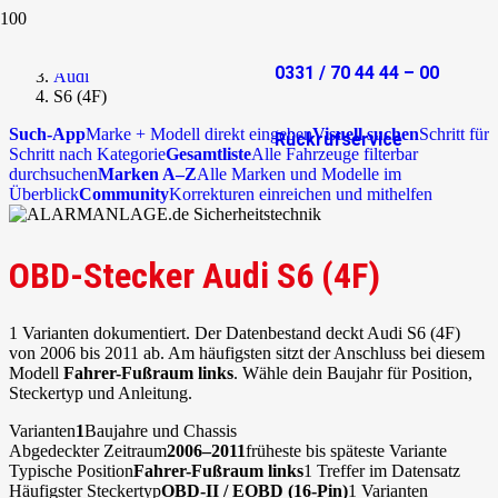
Start
OBD-Stecker
0331 / 70 44 44 – 00
Audi
S6 (4F)
Such-App
Marke + Modell direkt eingeben
Visuell suchen
Schritt für
Rückrufservice
Schritt nach Kategorie
Gesamtliste
Alle Fahrzeuge filterbar
durchsuchen
Marken A–Z
Alle Marken und Modelle im
Überblick
Community
Korrekturen einreichen und mithelfen
OBD-Stecker Audi S6 (4F)
1 Varianten dokumentiert. Der Datenbestand deckt Audi S6 (4F)
von 2006 bis 2011 ab. Am häufigsten sitzt der Anschluss bei diesem
Modell
Fahrer-Fußraum links
. Wähle dein Baujahr für Position,
Steckertyp und Anleitung.
Varianten
1
Baujahre und Chassis
Abgedeckter Zeitraum
2006–2011
früheste bis späteste Variante
Typische Position
Fahrer-Fußraum links
1 Treffer im Datensatz
Häufigster Steckertyp
OBD-II / EOBD (16-Pin)
1 Varianten