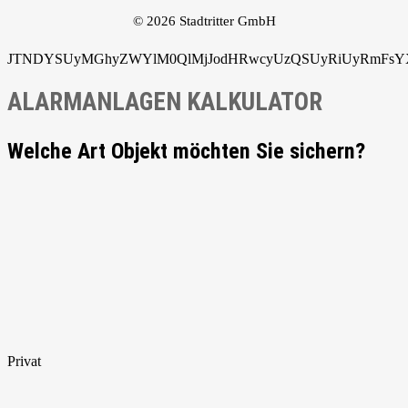
© 2026 Stadtritter GmbH
JTNDYSUyMGhyZWYlM0QlMjJodHRwcyUzQSUyRiUyRmFsYXJ
ALARMANLAGEN KALKULATOR
Welche Art Objekt möchten Sie sichern?
Privat