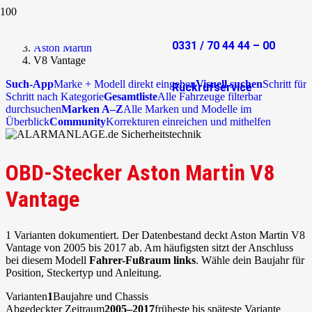
Start
OBD-Stecker
0331 / 70 44 44 – 00
Aston Martin
V8 Vantage
Such-App
Marke + Modell direkt eingeben
Visuell suchen
Schritt für
Rückrufservice
Schritt nach Kategorie
Gesamtliste
Alle Fahrzeuge filterbar
durchsuchen
Marken A–Z
Alle Marken und Modelle im
Überblick
Community
Korrekturen einreichen und mithelfen
OBD-Stecker Aston Martin V8
Vantage
1 Varianten dokumentiert. Der Datenbestand deckt Aston Martin V8
Vantage von 2005 bis 2017 ab. Am häufigsten sitzt der Anschluss
bei diesem Modell
Fahrer-Fußraum links
. Wähle dein Baujahr für
Position, Steckertyp und Anleitung.
Varianten
1
Baujahre und Chassis
Abgedeckter Zeitraum
2005–2017
früheste bis späteste Variante