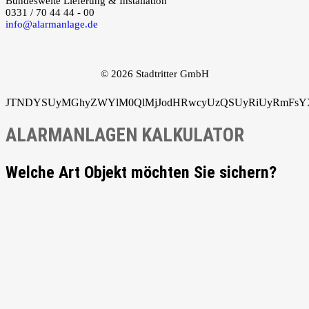
Bundesweite Lieferung & Installation
0331 / 70 44 44 - 00
info@alarmanlage.de
© 2026 Stadtritter GmbH
JTNDYSUyMGhyZWYlM0QlMjJodHRwcyUzQSUyRiUyRmFsYXJ
ALARMANLAGEN KALKULATOR
Welche Art Objekt möchten Sie sichern?