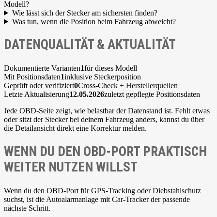
Modell?
Wie lässt sich der Stecker am sichersten finden?
Was tun, wenn die Position beim Fahrzeug abweicht?
DATENQUALITÄT & AKTUALITÄT
Dokumentierte Varianten
1
für dieses Modell
Mit Positionsdaten
1
inklusive Steckerposition
Geprüft oder verifiziert
0
Cross-Check + Herstellerquellen
Letzte Aktualisierung
12.05.2026
zuletzt gepflegte Positionsdaten
Jede OBD-Seite zeigt, wie belastbar der Datenstand ist. Fehlt etwas
oder sitzt der Stecker bei deinem Fahrzeug anders, kannst du über
die Detailansicht direkt eine Korrektur melden.
WENN DU DEN OBD-PORT PRAKTISCH
WEITER NUTZEN WILLST
Wenn du den OBD-Port für GPS-Tracking oder Diebstahlschutz
suchst, ist die Autoalarmanlage mit Car-Tracker der passende
nächste Schritt.