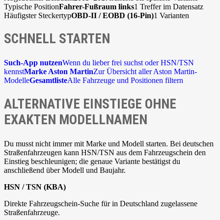
Typische Position
Fahrer-Fußraum links
1 Treffer im Datensatz
Häufigster Steckertyp
OBD-II / EOBD (16-Pin)
1 Varianten
SCHNELL STARTEN
Such-App nutzen
Wenn du lieber frei suchst oder HSN/TSN
kennst
Marke Aston Martin
Zur Übersicht aller Aston Martin-
Modelle
Gesamtliste
Alle Fahrzeuge und Positionen filtern
ALTERNATIVE EINSTIEGE OHNE
EXAKTEN MODELLNAMEN
Du musst nicht immer mit Marke und Modell starten. Bei deutschen
Straßenfahrzeugen kann HSN/TSN aus dem Fahrzeugschein den
Einstieg beschleunigen; die genaue Variante bestätigst du
anschließend über Modell und Baujahr.
HSN / TSN (KBA)
Direkte Fahrzeugschein-Suche für in Deutschland zugelassene
Straßenfahrzeuge.