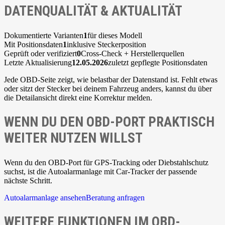
DATENQUALITÄT & AKTUALITÄT
Dokumentierte Varianten
1
für dieses Modell
Mit Positionsdaten
1
inklusive Steckerposition
Geprüft oder verifiziert
0
Cross-Check + Herstellerquellen
Letzte Aktualisierung
12.05.2026
zuletzt gepflegte Positionsdaten
Jede OBD-Seite zeigt, wie belastbar der Datenstand ist. Fehlt etwas
oder sitzt der Stecker bei deinem Fahrzeug anders, kannst du über
die Detailansicht direkt eine Korrektur melden.
WENN DU DEN OBD-PORT PRAKTISCH
WEITER NUTZEN WILLST
Wenn du den OBD-Port für GPS-Tracking oder Diebstahlschutz
suchst, ist die Autoalarmanlage mit Car-Tracker der passende
nächste Schritt.
Autoalarmanlage ansehen
Beratung anfragen
WEITERE FUNKTIONEN IM OBD-