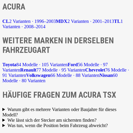
ACURA
CL
2 Varianten · 1996–2003
MDX
2 Varianten · 2001–2013
TL
1
Varianten · 2008–2014
WEITERE MARKEN IN DERSELBEN
FAHRZEUGART
Toyota
84 Modelle · 105 Varianten
Ford
56 Modelle · 97
Varianten
Renault
77 Modelle · 95 Varianten
Chevrolet
76 Modelle ·
91 Varianten
Volkswagen
66 Modelle · 88 Varianten
Nissan
60
Modelle · 80 Varianten
HÄUFIGE FRAGEN ZUM ACURA TSX
Warum gibt es mehrere Varianten oder Baujahre für dieses
Modell?
Wie lässt sich der Stecker am sichersten finden?
Was tun, wenn die Position beim Fahrzeug abweicht?