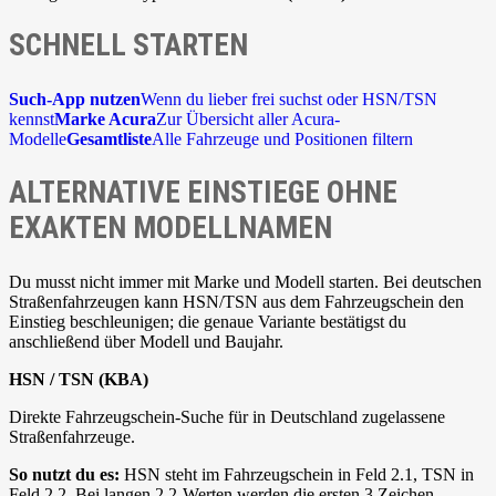
SCHNELL STARTEN
Such-App nutzen
Wenn du lieber frei suchst oder HSN/TSN
kennst
Marke Acura
Zur Übersicht aller Acura-
Modelle
Gesamtliste
Alle Fahrzeuge und Positionen filtern
ALTERNATIVE EINSTIEGE OHNE
EXAKTEN MODELLNAMEN
Du musst nicht immer mit Marke und Modell starten. Bei deutschen
Straßenfahrzeugen kann HSN/TSN aus dem Fahrzeugschein den
Einstieg beschleunigen; die genaue Variante bestätigst du
anschließend über Modell und Baujahr.
HSN / TSN (KBA)
Direkte Fahrzeugschein-Suche für in Deutschland zugelassene
Straßenfahrzeuge.
So nutzt du es:
HSN steht im Fahrzeugschein in Feld 2.1, TSN in
Feld 2.2. Bei langen 2.2-Werten werden die ersten 3 Zeichen