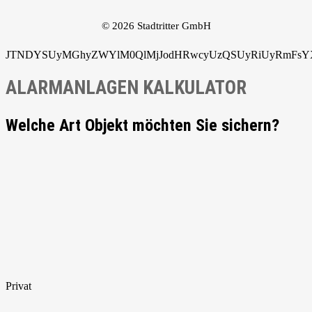
© 2026 Stadtritter GmbH
JTNDYSUyMGhyZWYlM0QlMjJodHRwcyUzQSUyRiUyRmFsYXJ
ALARMANLAGEN KALKULATOR
Welche Art Objekt möchten Sie sichern?
Privat