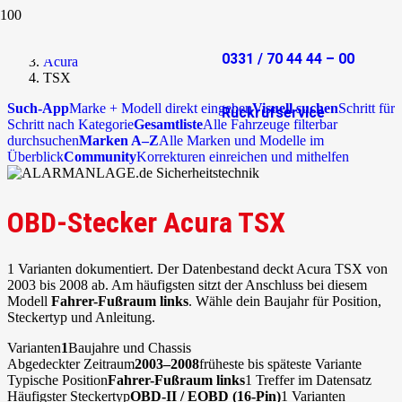
Start
OBD-Stecker
0331 / 70 44 44 – 00
Acura
TSX
Such-App
Marke + Modell direkt eingeben
Visuell suchen
Schritt für
Rückrufservice
Schritt nach Kategorie
Gesamtliste
Alle Fahrzeuge filterbar
durchsuchen
Marken A–Z
Alle Marken und Modelle im
Überblick
Community
Korrekturen einreichen und mithelfen
OBD-Stecker Acura TSX
1 Varianten dokumentiert. Der Datenbestand deckt Acura TSX von
2003 bis 2008 ab. Am häufigsten sitzt der Anschluss bei diesem
Modell
Fahrer-Fußraum links
. Wähle dein Baujahr für Position,
Steckertyp und Anleitung.
Varianten
1
Baujahre und Chassis
Abgedeckter Zeitraum
2003–2008
früheste bis späteste Variante
Typische Position
Fahrer-Fußraum links
1 Treffer im Datensatz
Häufigster Steckertyp
OBD-II / EOBD (16-Pin)
1 Varianten