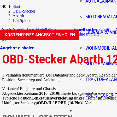
AUTOALARMAN
Start
OBD-Stecker
Abarth
MOTORRADALA
124 Spider
Such-App
Marke + Modell direkt eingeben
Visuell suchen
Schritt für
LKW-ALARMAN
Überblick
Community
Korrekturen einreichen und mithelfen
KOSTENFREIES ANGEBOT EINHOLEN
WOHNMOBIL-A
Angebot einholen
OBD-Stecker Abarth 12
BOOT-ALARMA
1 Varianten dokumentiert. Der Datenbestand deckt Abarth 124 Spider
TRAKTOR-ALA
Position, Steckertyp und Anleitung.
Varianten
1
Baujahre und Chassis
Abgedeckter Zeitraum
2016–2019
früheste bis späteste Variante
OBD-STECKER-F
Typische Position
Lenksäulenverkleidung links
1 Treffer im Datensa
Häufigster Steckertyp
OBD-II / EOBD (16-Pin)
1 Varianten