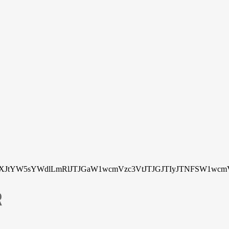
tYW5sYWdlLmRlJTJGaW1wcmVzc3VtJTJGJTIyJTNFSW1wcmV
R