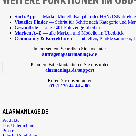
WEITERE FUNKTIONEN IM OBD
Such-App
— Marke, Modell, Baujahr oder HSN/TSN direkt e
Visueller Finder
— Schritt für Schritt nach Kategorie und Ma
Gesamtliste
— alle 2401 Fahrzeuge filterbar
Marken A–Z
— alle Marken und Modelle im Überblick
Community & Korrekturen
— mithelfen, Punkte sammeln, D
Interessenten: Schreiben Sie uns unter
anfragen@alarmanlage.de
Kunden: Bitte kontaktieren Sie uns unter
alarmanlage.de/support
Rufen Sie uns an unter
0331 / 70 44 44 – 00
ALARMANLAGE.DE
Produkte
Das Unternehmen
Presse
Jobs bei Stadtritter