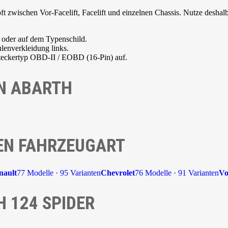
 zwischen Vor-Facelift, Facelift und einzelnen Chassis. Nutze deshalb
 oder auf dem Typenschild.
lenverkleidung links.
Steckertyp OBD-II / EOBD (16-Pin) auf.
N ABARTH
EN FAHRZEUGART
nault
77 Modelle · 95 Varianten
Chevrolet
76 Modelle · 91 Varianten
Vo
 124 SPIDER