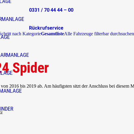
LAGE
0331 / 70 44 44 – 00
RMANLAGE
Rückrufservice
 Schritt nach Kategorie
Gesamtliste
Alle Fahrzeuge filterbar durchsuchen
LAGE
LARMANLAGE
4 Spider
NLAGE
 von 2016 bis 2019 ab. Am häufigsten sitzt der Anschluss bei diesem 
RMANLAGE
INDER
tz