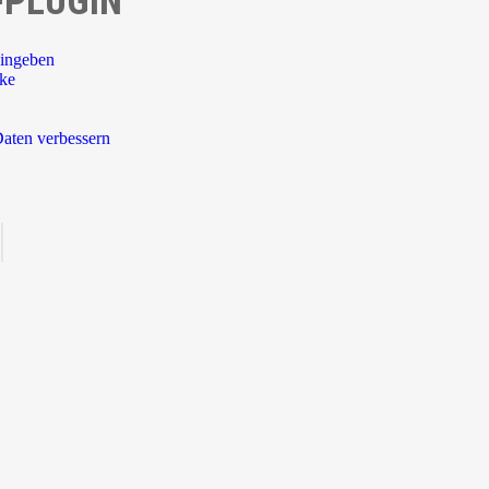
-PLUGIN
ingeben
rke
aten verbessern