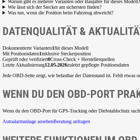
Warum gibt es mehrere Varianten oder Baujahre für dieses Modell?
Wie lässt sich der Stecker am sichersten finden?
Was tun, wenn die Position beim Fahrzeug abweicht?
DATENQUALITÄT & AKTUALITÄ
Dokumentierte Varianten
1
für dieses Modell
Mit Positionsdaten
1
inklusive Steckerposition
Geprüft oder verifiziert
0
Cross-Check + Herstellerquellen
Letzte Aktualisierung
12.05.2026
zuletzt gepflegte Positionsdaten
Jede OBD-Seite zeigt, wie belastbar der Datenstand ist. Fehlt etwas o
WENN DU DEN OBD-PORT PRAK
Wenn du den OBD-Port für GPS-Tracking oder Diebstahlschutz suchst,
Autoalarmanlage ansehen
Beratung anfragen