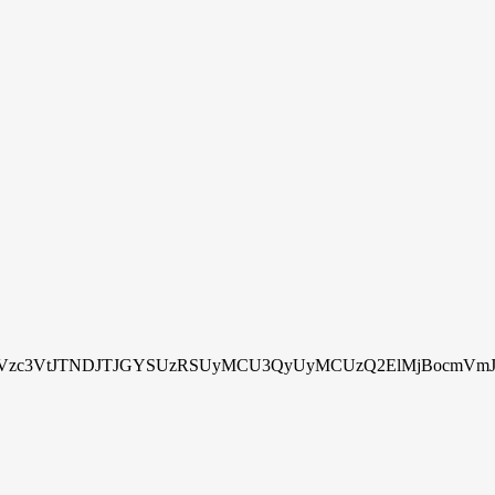
zc3VtJTNDJTJGYSUzRSUyMCU3QyUyMCUzQ2ElMjBocmVmJTN