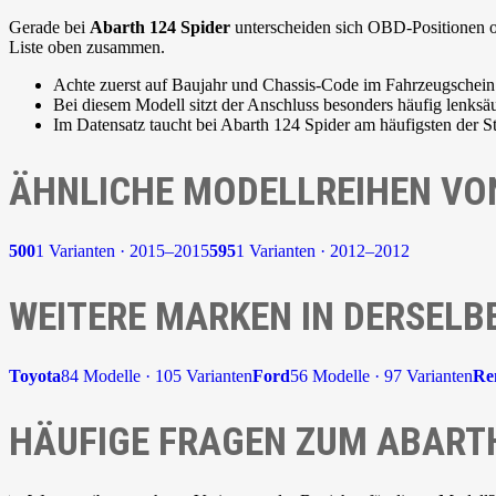
Gerade bei
Abarth 124 Spider
unterscheiden sich OBD-Positionen oft
Liste oben zusammen.
Achte zuerst auf Baujahr und Chassis-Code im Fahrzeugschein
Bei diesem Modell sitzt der Anschluss besonders häufig lenksäu
Im Datensatz taucht bei Abarth 124 Spider am häufigsten der 
ÄHNLICHE MODELLREIHEN VO
500
1 Varianten · 2015–2015
595
1 Varianten · 2012–2012
WEITERE MARKEN IN DERSELB
Toyota
84 Modelle · 105 Varianten
Ford
56 Modelle · 97 Varianten
Re
HÄUFIGE FRAGEN ZUM ABARTH