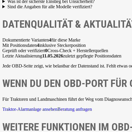
Was ist der sicherste Einstieg bei Unsicherheit?
Sind die Angaben für alle Modelle verifiziert?
DATENQUALITÄT & AKTUALITÄ
Dokumentierte Varianten
4
für diese Marke
Mit Positionsdaten
4
inklusive Steckerposition
Geprüft oder verifiziert
0
Cross-Check + Herstellerquellen
Letzte Aktualisierung
11.05.2026
zuletzt gepflegte Positionsdaten
Jede OBD-Seite zeigt, wie belastbar der Datenstand ist. Fehlt etwas o
WENN DU DEN OBD-PORT FÜR
Für Traktoren und Landmaschinen führt der Weg vom Diagnoseanschlu
Traktor-Alarmanlage ansehen
Beratung anfragen
WEITERE FUNKTIONEN IM OBD