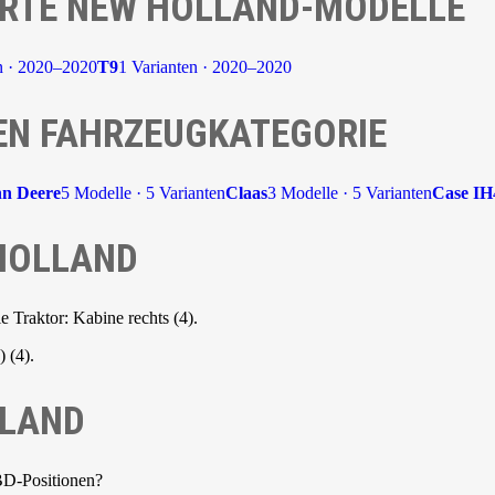
RTE NEW HOLLAND-MODELLE
n · 2020–2020
T9
1 Varianten · 2020–2020
EN FAHRZEUGKATEGORIE
hn Deere
5 Modelle · 5 Varianten
Claas
3 Modelle · 5 Varianten
Case IH
 HOLLAND
e Traktor: Kabine rechts (4).
 (4).
LLAND
BD-Positionen?