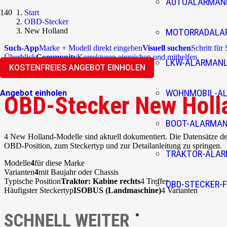
AUTOALARMAN
Start
OBD-Stecker
New Holland
MOTORRADALA
Such-App
Marke + Modell direkt eingeben
Visuell suchen
Schritt für
Überblick
Community
Korrekturen einreichen und mithelfen
LKW-ALARMAN
KOSTENFREIES ANGEBOT EINHOLEN
WOHNMOBIL-A
Angebot einholen
OBD-Stecker New Holl
BOOT-ALARMA
4 New Holland-Modelle sind aktuell dokumentiert. Die Datensätze 
OBD-Position, zum Steckertyp und zur Detailanleitung zu springen.
TRAKTOR-ALA
Modelle
4
für diese Marke
Varianten
4
mit Baujahr oder Chassis
Typische Position
Traktor: Kabine rechts
4 Treffer
OBD-STECKER-F
Häufigster Steckertyp
ISOBUS (Landmaschine)
4 Varianten
SCHNELL WEITER