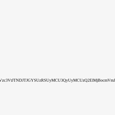
zc3VtJTNDJTJGYSUzRSUyMCU3QyUyMCUzQ2ElMjBocmVmJTN