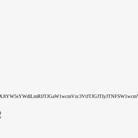
tYW5sYWdlLmRlJTJGaW1wcmVzc3VtJTJGJTIyJTNFSW1wcmV
R