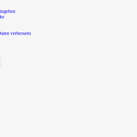
ingeben
rke
aten verbessern