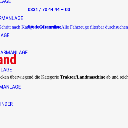
LAGE
0331 / 70 44 44 – 00
RMANLAGE
Rückrufservice
 Schritt nach Kategorie
Gesamtliste
Alle Fahrzeuge filterbar durchsuchen
LAGE
LARMANLAGE
and
NLAGE
decken überwiegend die Kategorie
Traktor/Landmaschine
ab und reic
RMANLAGE
INDER