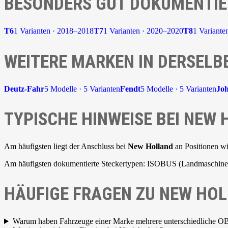
BESONDERS GUT DOKUMENTIE
T6
1 Varianten · 2018–2018
T7
1 Varianten · 2020–2020
T8
1 Variante
WEITERE MARKEN IN DERSELB
Deutz-Fahr
5 Modelle · 5 Varianten
Fendt
5 Modelle · 5 Varianten
Jo
TYPISCHE HINWEISE BEI NEW
Am häufigsten liegt der Anschluss bei
New Holland
an Positionen wi
Am häufigsten dokumentierte Steckertypen: ISOBUS (Landmaschine)
HÄUFIGE FRAGEN ZU NEW HO
Warum haben Fahrzeuge einer Marke mehrere unterschiedliche O